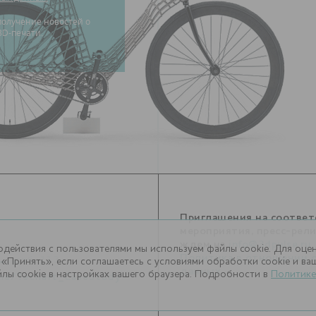
3D-печати.
Приглашения на соотве
мероприятия, пресс-рел
ждем на
info@3dpulse.ru
.
одействия с пользователями мы используем файлы cookie. Для оце
1
Политика в отношении 
, доб. 113
«Принять», если соглашаетесь с условиями обработки cookie и в
данных
лы cookie в настройках вашего браузера. Подробности в
Политике
.me/Techart_CaseStudy