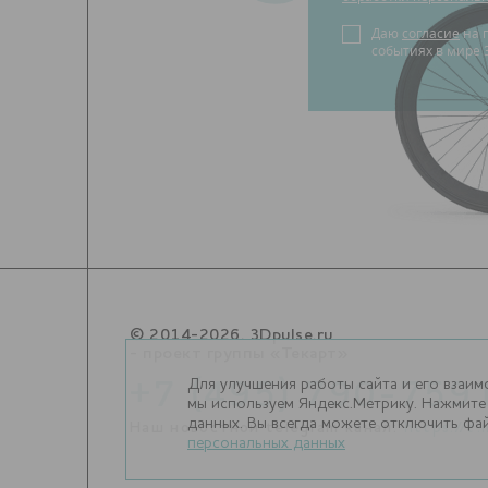
Даю
согласие
на получение новостей о
событиях в мире 
© 2014-2026. 3Dpulse.ru
- проект группы «Текарт»
Для улучшения работы сайта и его взаим
+7 (495) 790-759
мы используем Яндекс.Метрику. Нажмите 
данных. Вы всегда можете отключить фай
Наш новостной telegram канал:
https://t
персональных данных