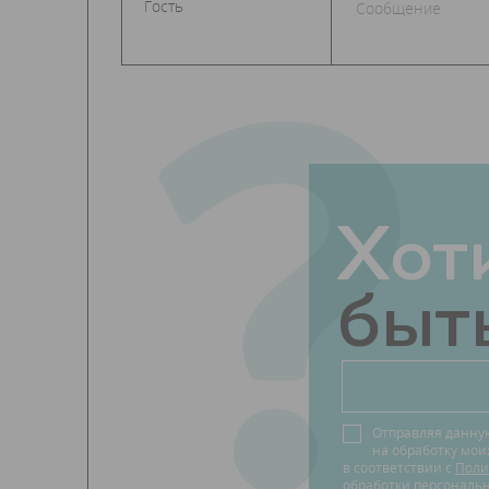
?
Хот
быть
Отправляя данну
на обработку мо
в соответствии с
Поли
обработки персональ