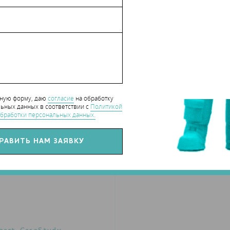
нную форму, даю
согласие
на обработку
ьных данных в соответствии с
Политикой
бработки персональных данных.
 успешно напечатать на 3D-притере с MIG-сваркой. Ученые
на на всех слоях. Тем не менее, команда признает, что для
учения их механических свойств потребуются дополнительные