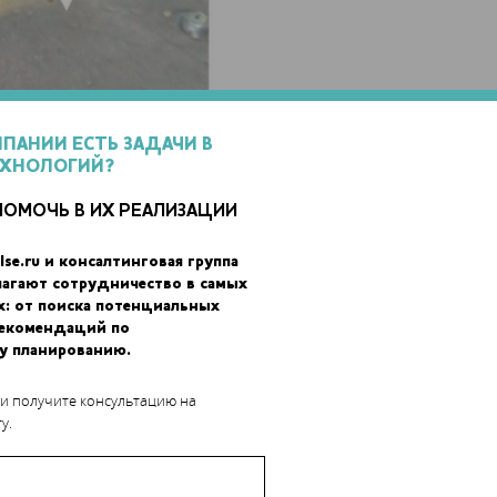
МПАНИИ ЕСТЬ ЗАДАЧИ В
и свойства образцов и обнаружили, что при слишком высоком и
ЕХНОЛОГИЙ?
сть образца, тогда как слишком медленная 3D-печать приводи
ПОМОЧЬ В ИХ РЕАЛИЗАЦИИ
ребовалась дополнительная обработка. Таким образом, результа
цене 3D-принтера система достаточно привлекательна, чтобы
lse.ru и консалтинговая группа
ытаться усовершенствовать ее. Доработка способна сделать
лагают сотрудничество в самых
гостоящим системам.
х: от поиска потенциальных
рекомендаций по
у планированию.
 и получите консультацию на
у.