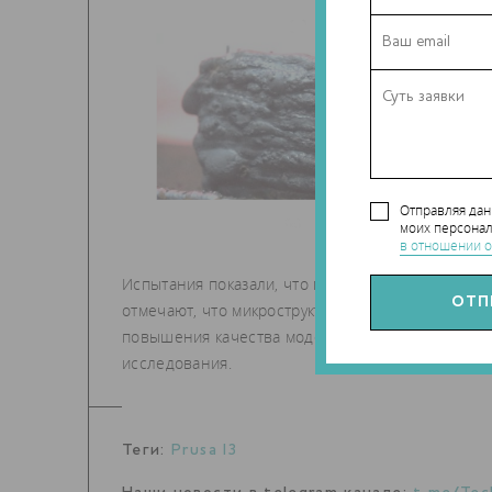
Отправляя да
моих персонал
в отношении о
Испытания показали, что простые модели можно
отмечают, что микроструктура материала однород
повышения качества моделей и тщательного из
исследования.
Теги:
Prusa I3