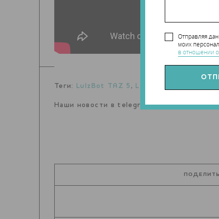
Отправляя да
моих персонал
в отношении о
Теги:
LulzBot TAZ 5
,
Lego
Наши новости в telegram канале:
t.me/Tec
ПОДЕЛИТЬ