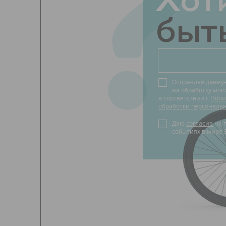
?
Хот
быть
Отправляя данну
на обработку мо
в соответствии с
Поли
обработки персональ
Даю
согласие
на получение новостей о
событиях в мире 