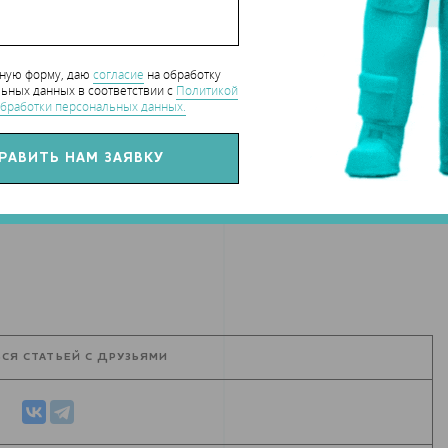
нную форму, даю
согласие
на обработку
ьных данных в соответствии с
Политикой
бработки персональных данных.
hart_CaseStudy
СЯ СТАТЬЕЙ С ДРУЗЬЯМИ