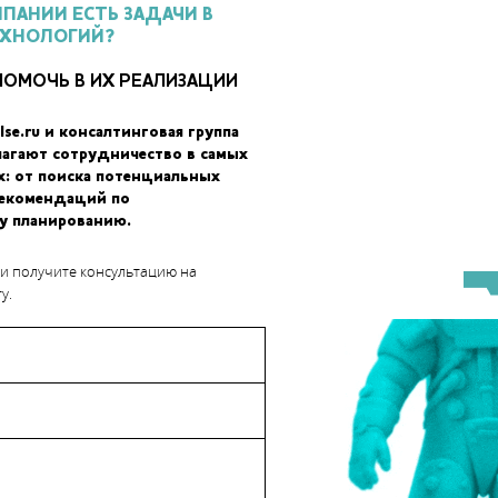
МПАНИИ ЕСТЬ ЗАДАЧИ В
ЕХНОЛОГИЙ?
ПОМОЧЬ В ИХ РЕАЛИЗАЦИИ
lse.ru и консалтинговая группа
лагают сотрудничество в самых
без клея – Дентон стремился соблюсти ту же технологию, котора
х: от поиска потенциальных
зработчик представил видеоролик, в котором он собирает
рекомендаций по
O Go-Kart наперегонки со своим племянником, собирающим
у планированию.
 и получите консультацию на
у.