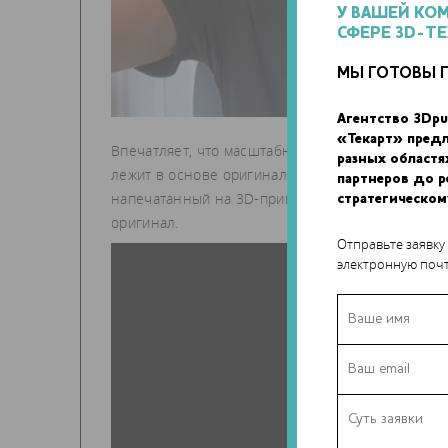
У ВАШЕЙ КО
СФЕРЕ 3D-Т
МЫ ГОТОВЫ 
Агентство 3Dpu
«Текарт» пред
Впечатляет, что масштабная модель собирается 
разных областя
лежит в основе оригинального конструктора. Ра
партнеров до 
напечатанный на 3D-принтере увеличенный LEG
стратегическом
оригинал.
Отправьте заявку
электронную почт