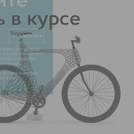
ите
 в курсе
ю форму, даю
согласие
их персональных данных
тикой в отношении
ных данных.
3D-печати.