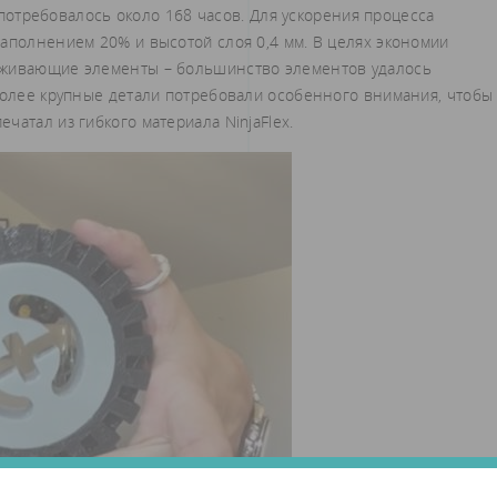
о потребовалось около 168 часов. Для ускорения процесса
заполнением 20% и высотой слоя 0,4 мм. В целях экономии
рживающие элементы – большинство элементов удалось
 более крупные детали потребовали особенного внимания, чтобы
чатал из гибкого материала NinjaFlex.