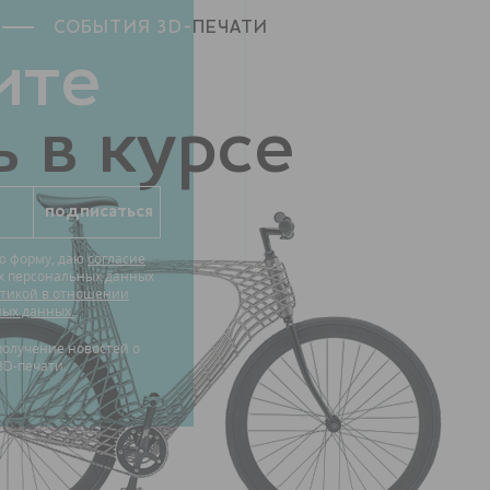
СОБЫТИЯ 3D-
ПЕЧАТИ
ите
 в курсе
ю форму, даю
согласие
их персональных данных
тикой в отношении
ных данных.
3D-печати.