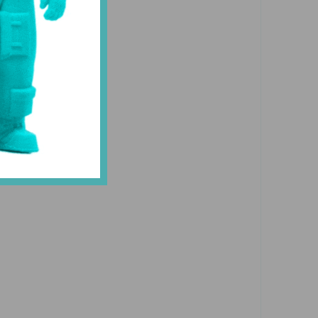
о
о
яд