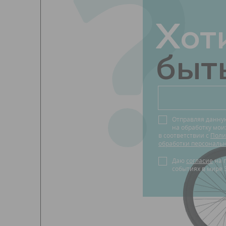
?
Хот
быть
Отправляя данну
на обработку мо
в соответствии с
Поли
обработки персональ
Даю
согласие
на получение новостей о
событиях в мире 