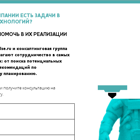
 изображения в узком поле зрения, тогда как линзы с меньшим
 угол с низким разрешением. Именно в результате наложения
МПАНИИ ЕСТЬ ЗАДАЧИ В
ся эффект, максимально близкий к человеческому зрению.
ЕХНОЛОГИЙ?
и ее возможно было бы изготовить без 3D-печати.
ПОМОЧЬ В ИХ РЕАЛИЗАЦИИ
lse.ru и консалтинговая группа
лагают сотрудничество в самых
х: от поиска потенциальных
рекомендаций по
у планированию.
 и получите консультацию на
у.