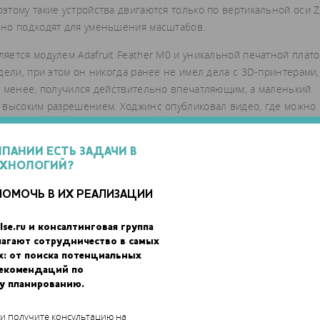
тому такие устройства двигаются только по вертикальной оси Z
ьно подходят для уменьшения масштабов.
ется модулем Adafruit Feather M0 и уникальной печатной плато
дели, при этом он никогда ранее не имел дела с 3D-принтерами,
е менее, получился действительно впечатляющим, а маленький
 высоким разрешением. Ходжинс опубликовал видео, где можно
подробное руководство на
GitHub
.
МПАНИИ ЕСТЬ ЗАДАЧИ В
ЕХНОЛОГИЙ?
ПОМОЧЬ В ИХ РЕАЛИЗАЦИИ
lse.ru и консалтинговая группа
лагают сотрудничество в самых
х: от поиска потенциальных
рекомендаций по
у планированию.
 и получите консультацию на