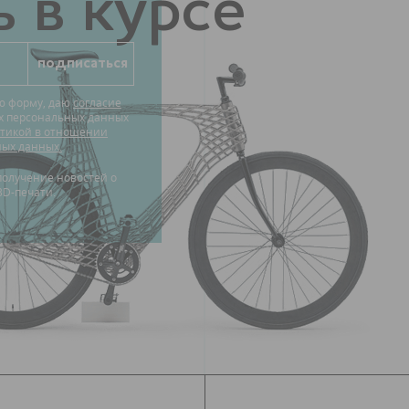
 в курсе
ю форму, даю
согласие
их персональных данных
тикой в отношении
ных данных.
3D-печати.