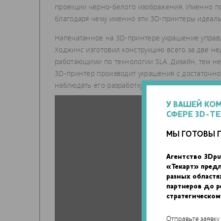
проекции черно-белого изображения. Именно поэ
благодаря чему именно эти 3D-принтеры идеал
Напечатанное на 3D-принтере украшение управля
Ходжинс изготовил конструкцию всего за две не
работающими по технологии SLA. Дизайн, тем н
3D-принтер производит украшения с достаточно
наблюдать его разработку в действии, а также 
У ВАШЕЙ КО
СФЕРЕ 3D-Т
МЫ ГОТОВЫ 
Агентство 3Dpu
«Текарт» пред
разных областя
партнеров до 
стратегическом
Отправьте заявку