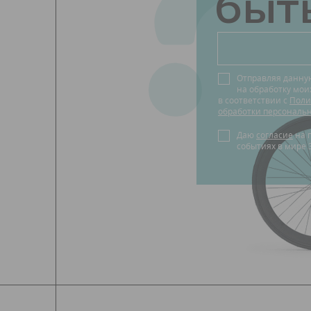
?
быть
Отправляя данну
на обработку мо
в соответствии с
Поли
обработки персональ
Даю
согласие
на получение новостей о
событиях в мире 