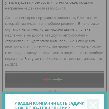
ультразвуковыми сенсорами, точно определяющими
направление движения автомобиля.
Данные сенсоров передаются процессору Ghostbuster,
который принимает дальнейшее решение. В некоторых
случаях – например, когда машина движется очень
медленно, а на дороге нет других автомобилей –
устройство не будет оповещать полицию. Определив
опасную машину на встречной полосе, система включает
светодиоды, предупреждая самого водителя и автомобили
перед ним. В случае необходимости, полицию уведомляют
по SMS.
У ВАШЕЙ КОМПАНИИ ЕСТЬ ЗАДАЧИ
В СФЕРЕ 3D-ТЕХНОЛОГИЙ?