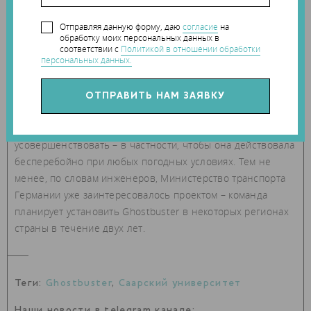
Отправляя данную форму, даю
согласие
на
обработку моих персональных данных в
соответствии с
Политикой в отношении обработки
персональных данных.
Разумеется, разработку потребуется дополнительно
усовершенствовать – в частности, чтобы она действовала
бесперебойно при любых погодных условиях. Тем не
менее, по словам инженеров, Министерство транспорта
Германии уже заинтересовалось проектом – команда
планирует установить Ghostbuster в некоторых регионах
страны в течение двух лет.
Теги:
Ghostbuster
,
Саарский университет
Наши новости в telegram канале: