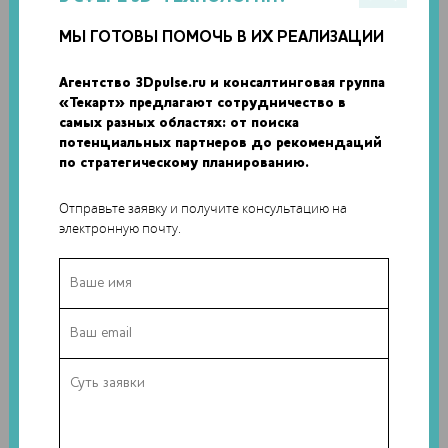
МЫ ГОТОВЫ ПОМОЧЬ В ИХ РЕАЛИЗАЦИИ
Агентство 3Dpulse.ru и консалтинговая группа
«Текарт» предлагают сотрудничество в
самых разных областях: от поиска
потенциальных партнеров до рекомендаций
по стратегическому планированию.
Инженеры изготовили пластиковые детали прототипа
Ghostbuster на персональном 3D-принтере, а
Отправьте заявку и получите консультацию на
электронную почту.
электронные компоненты приобрели отдельно. Система
работает на солнечной энергии и аккумуляторе. На
дорогах планируется установить датчики через каждые 50
метров, чтобы предупредить водителей об опасности.