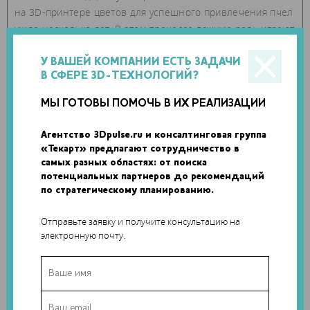
на 3D-принтере цветов для успешного привлечения пчел
ушло несколько лет. В этом процессе важную роль играют
цвет и форма искусственного растения, поскольку у пчел
есть несколько способов распознавать цветы. Испытания
У ВАШЕЙ КОМПАНИИ ЕСТЬ ЗАДАЧИ
В СФЕРЕ 3D-ТЕХНОЛОГИЙ?
показали, что насекомых больше привлекают
напечатанные на 3D-принтере небольшие желтые цветы
МЫ ГОТОВЫ ПОМОЧЬ В ИХ РЕАЛИЗАЦИИ
– с них пчелы собирали пыльцу.
Агентство 3Dpulse.ru и консалтинговая группа
«Текарт» предлагают сотрудничество в
самых разных областях: от поиска
потенциальных партнеров до рекомендаций
по стратегическому планированию.
Отправьте заявку и получите консультацию на
электронную почту.