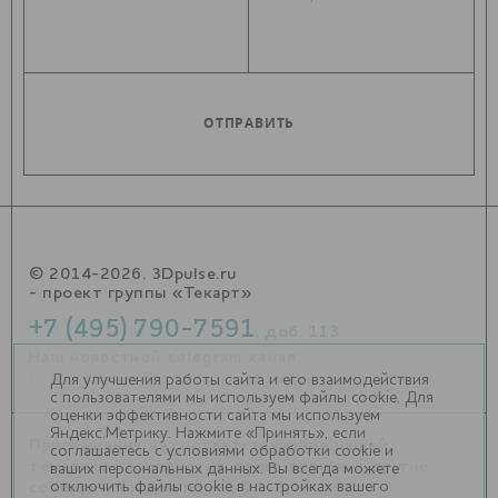
© 2014-2026. 3Dpulse.ru
- проект группы «Текарт»
+7 (495) 790-7591
, доб. 113
Наш новостной telegram канал:
https://t.me/Techart_CaseStudy
Для улучшения работы сайта и его взаимодействия
с пользователями мы используем файлы cookie. Для
оценки эффективности сайта мы используем
Яндекс.Метрику. Нажмите «Принять», если
Приглашения на соответствующие нашей
соглашаетесь с условиями обработки cookie и
тематике мероприятия, пресс-релизы и другие
ваших персональных данных. Вы всегда можете
отключить файлы cookie в настройках вашего
сообщения ждем на
info@3dpulse.ru
.