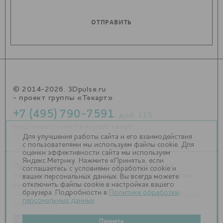
© 2014-2026. 3Dpulse.ru
- проект группы «Текарт»
+7 (495) 790-7591
, доб. 113
Наш новостной telegram канал:
https://t.me/Techart_CaseStudy
Для улучшения работы сайта и его взаимодействия
с пользователями мы используем файлы cookie. Для
оценки эффективности сайта мы используем
Яндекс.Метрику. Нажмите «Принять», если
Приглашения на соответствующие нашей
соглашаетесь с условиями обработки cookie и
тематике мероприятия, пресс-релизы и другие
ваших персональных данных. Вы всегда можете
отключить файлы cookie в настройках вашего
сообщения ждем на
info@3dpulse.ru
.
браузера. Подробности в
Политике обработки
Политика в отношении обработки персональных
персональных данных
данных
Принять