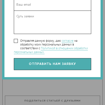
Принятие резолюции требует реакции Европейской
комиссии, которой необходимо высказать свои взгляды и
намерения по этой теме. CECIMO планирует тесно
сотрудничать с чиновниками, чтобы доказать, что текущая
система норм и правил уже соответствует интересам
европейского рынка 3D-печати.
Отправляя данную форму, даю
согласие
на
обработку моих персональных данных в
соответствии с
Политикой в отношении обработки
персональных данных.
Теги:
CECIMO
Наши новости в telegram канале:
t.me/Techart_CaseStudy
ПОДЕЛИТЬСЯ СТАТЬЕЙ С ДРУЗЬЯМИ