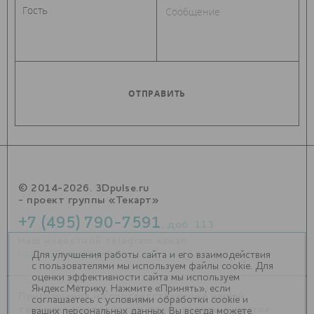
© 2014-2026. 3Dpulse.ru
- проект группы «Текарт»
+7 (495) 790-7591
, доб. 113
Наш новостной telegram канал:
https://t.me/Techart_CaseStudy
Для улучшения работы сайта и его взаимодействия
с пользователями мы используем файлы cookie. Для
оценки эффективности сайта мы используем
Яндекс.Метрику. Нажмите «Принять», если
Приглашения на соответствующие нашей
соглашаетесь с условиями обработки cookie и
тематике мероприятия, пресс-релизы и другие
ваших персональных данных. Вы всегда можете