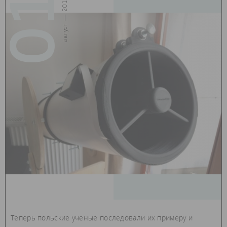
01
август — 2019
Теперь польские ученые последовали их примеру и