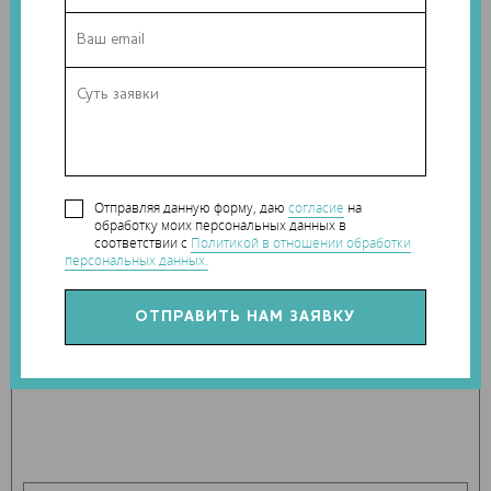
В Spatial Corp говорят, что одним из приоритетов был
понятный и простой в использовании интерфейс, с
помощью которого пользователи смогут просматривать
3D-модели. Благодаря множеству оптимизаций даже
большие модели можно загрузить для просмотра за
несколько секунд. Программу можно попробовать,
зарегистрировавшись
на сайте
.
Отправляя данную форму, даю
согласие
на
обработку моих персональных данных в
соответствии с
Политикой в отношении обработки
персональных данных.
Теги:
Spatial Corp
,
программное обеспечение
,
CAD
Наши новости в telegram канале:
t.me/Techart_CaseStudy