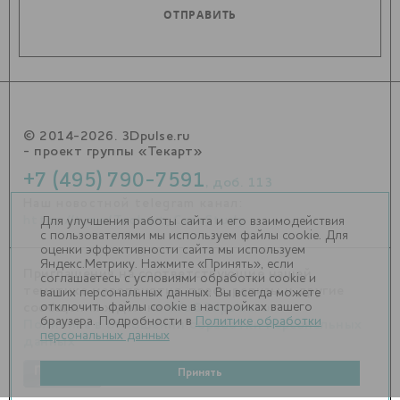
© 2014-2026. 3Dpulse.ru
- проект группы «Текарт»
+7 (495) 790-7591
, доб. 113
Наш новостной telegram канал:
https://t.me/Techart_CaseStudy
Для улучшения работы сайта и его взаимодействия
с пользователями мы используем файлы cookie. Для
оценки эффективности сайта мы используем
Яндекс.Метрику. Нажмите «Принять», если
Приглашения на соответствующие нашей
соглашаетесь с условиями обработки cookie и
тематике мероприятия, пресс-релизы и другие
ваших персональных данных. Вы всегда можете
отключить файлы cookie в настройках вашего
сообщения ждем на
info@3dpulse.ru
.
браузера. Подробности в
Политике обработки
Политика в отношении обработки персональных
персональных данных
данных
Принять