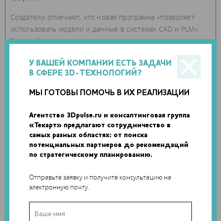
Создатели отмечают, что новая программа «позволяет
использовать модели и данные в системах CAD и PLM».
Таким образом, пользователь может получить
контролируемый доступ только к «избранному фрагменту
данных внутри файла», например, визуальному
У ВАШЕЙ КОМПАНИИ ЕСТЬ ЗАДАЧИ
В СФЕРЕ 3D-ТЕХНОЛОГИЙ?
рендерингу. Эта функция позволяет как защитить
информацию, так и сократить общий размер файла, что в
МЫ ГОТОВЫ ПОМОЧЬ В ИХ РЕАЛИЗАЦИИ
свою очередь обеспечивает более быструю работу
программы.
Агентство 3Dpulse.ru и консалтинговая группа
«Текарт» предлагают сотрудничество в
самых разных областях: от поиска
потенциальных партнеров до рекомендаций
по стратегическому планированию.
Отправьте заявку и получите консультацию на
электронную почту.