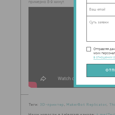
примерно 8-9 минут.
Отправляя да
моих персонал
в отношении о
Теги:
3D-принтер
,
MakerBot Replicator
,
Th
Наши новости в telegram канале:
t.me/Tec