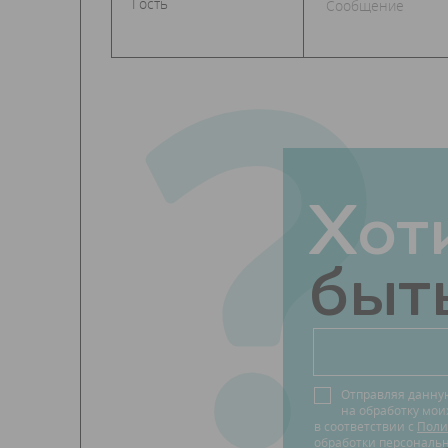
?
Хот
быть
Отправляя данну
на обработку мо
в соответствии с
Поли
обработки персональ