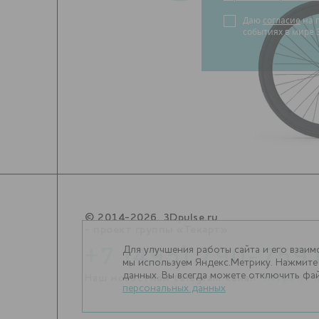
Даю
согласие
на получение новостей о
событиях в мире 
© 2014-2026. 3Dpulse.ru
- проект группы «Текарт»
Для улучшения работы сайта и его взаим
+7 (495) 790-759
мы используем Яндекс.Метрику. Нажмите 
данных. Вы всегда можете отключить фай
Наш новостной telegram канал:
https://t
персональных данных