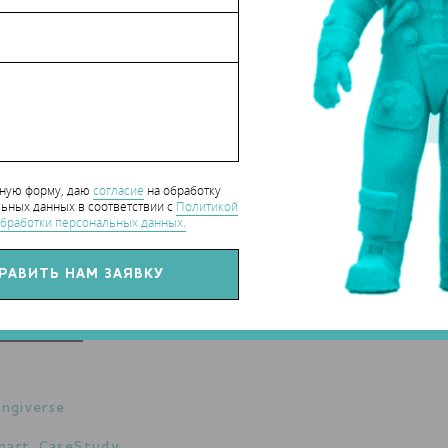
нную форму, даю
согласие
на обработку
ьных данных в соответствии с
Политикой
бработки персональных данных.
ingiverse
hart_CaseStudy