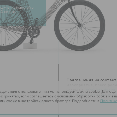
3D-печати.
Приглашения на соотве
мероприятия, пресс-рел
ждем на
info@3dpulse.ru
.
одействия с пользователями мы используем файлы cookie. Для оце
1
Политика в отношении 
, доб. 113
«Принять», если соглашаетесь с условиями обработки cookie и в
данных
лы cookie в настройках вашего браузера. Подробности в
Политике
.me/Techart_CaseStudy