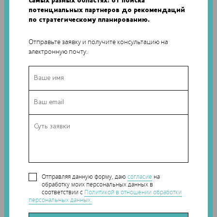
самых разных областях: от поиска
быстром создании прототипов при большей степени
потенциальных партнеров до рекомендаций
контроля, чем позволяют 3D-ручки.
по стратегическому планированию.
Механический манипулятор также призван реагировать на
Отправьте заявку и получите консультацию на
действия пользователя в реальном времени – касаясь
электронную почту.
ручки платформы, дизайнер может разворачивать модель.
Если пользователь отойдет от печатной платформы, робот
самостоятельно закончит 3D-печать прототипа.
Отправляя данную форму, даю
согласие
на
обработку моих персональных данных в
соответствии с
Политикой в отношении обработки
персональных данных.