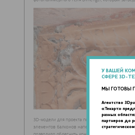
У ВАШЕЙ КО
СФЕРЕ 3D-Т
МЫ ГОТОВЫ 
Агентство 3Dpu
«Текарт» пред
разных областя
3D-модели для проекта по реставрации создали 
партнеров до 
элементов балконов напечатали в двух размерах
стратегическом
позволило облегчить конструкцию, а также снизи