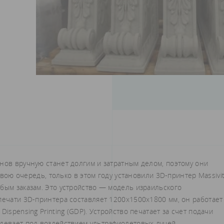
нов вручную станет долгим и затратным делом, поэтому они
 свою очередь, только в этом году установили 3D-принтер Massivi
бым заказам. Это устройство — модель израильского
печати 3D-принтера составляет 1200х1500х1800 мм, он работает
ispensing Printing (GDP). Устройство печатает за счет подачи
рдевает под воздействием ультрафиолетовых лучей.