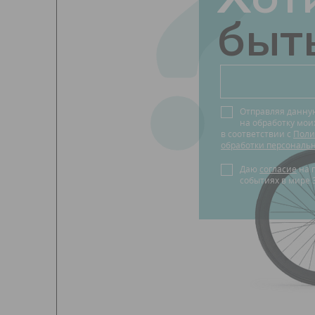
?
быть
Отправляя данну
на обработку мо
в соответствии с
Поли
обработки персональ
Даю
согласие
на получение новостей о
событиях в мире 