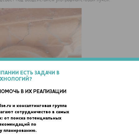
МПАНИИ ЕСТЬ ЗАДАЧИ В
ЕХНОЛОГИЙ?
ПОМОЧЬ В ИХ РЕАЛИЗАЦИИ
lse.ru и консалтинговая группа
лагают сотрудничество в самых
х: от поиска потенциальных
на основе фотографий фасада здания. Все пять разрушенных
рекомендаций по
, 480x430x215 мм и 790x790x215 мм. Детали создали полыми, чт
у планированию.
ть вес для перевозки и установки. На 3D-печать каждой пары