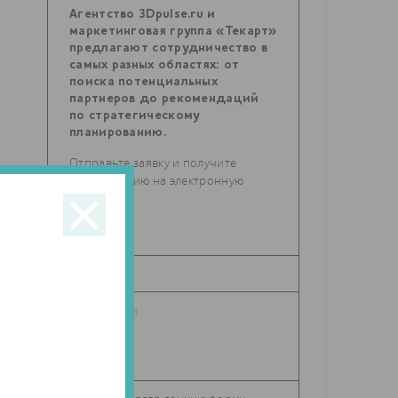
Агентство 3Dpulse.ru и
маркетинговая группа «Текарт»
предлагают сотрудничество в
самых разных областях: от
поиска потенциальных
партнеров до рекомендаций
по стратегическому
планированию.
Отправьте заявку и получите
консультацию на электронную
почту.
о