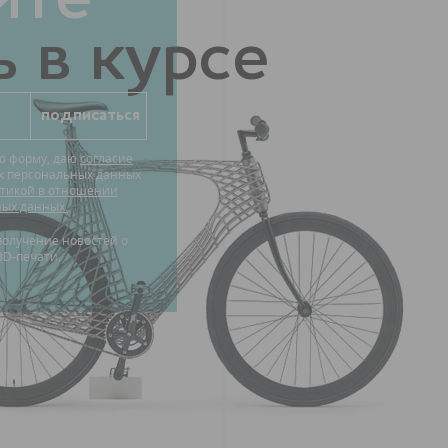
 в курсе
ю форму, даю
согласие
их персональных данных
тикой в отношении
ных данных.
3D-печати.