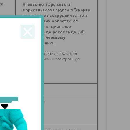
ал
Агентство 3Dpulse.ru и
маркетинговая группа «Текарт»
предлагают сотрудничество в
самых разных областях: от
поиска потенциальных
партнеров до рекомендаций
по стратегическому
планированию.
Отправьте заявку и получите
консультацию на электронную
почту.