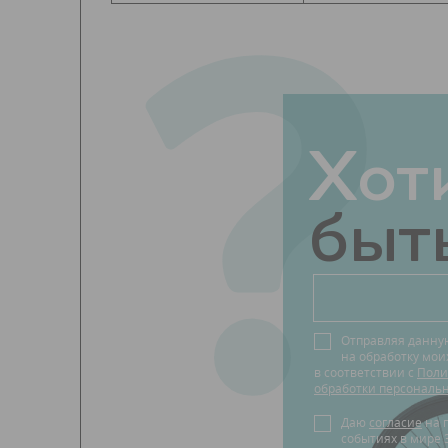
?
Хот
быть
Отправляя данну
на обработку мо
в соответствии с
Поли
обработки персональ
Даю
согласие
на получение новостей о
событиях в мире 