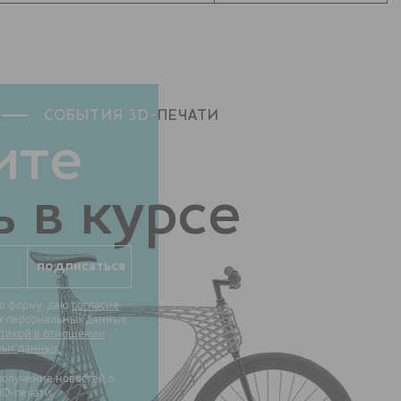
СОБЫТИЯ 3D-
ПЕЧАТИ
ите
 в курсе
ю форму, даю
согласие
их персональных данных
тикой в отношении
ных данных.
3D-печати.