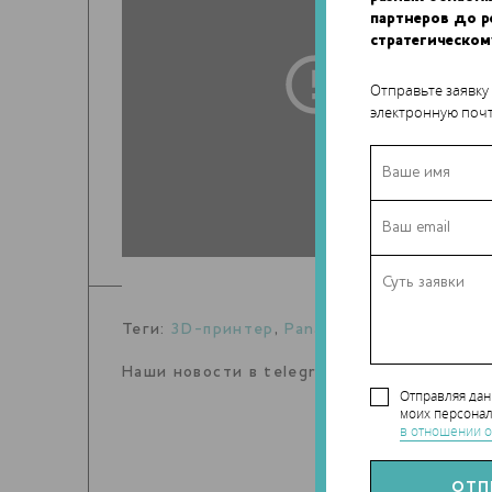
партнеров до 
стратегическом
Отправьте заявку
электронную почт
Теги:
3D-принтер
,
Panasonic
,
макияж
Наши новости в telegram канале:
t.me/Tec
Отправляя да
моих персонал
в отношении о