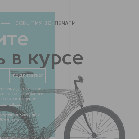
СОБЫТИЯ 3D-
ПЕЧАТИ
ите
 в курсе
ю форму, даю
согласие
их персональных данных
тикой в отношении
ных данных.
3D-печати.