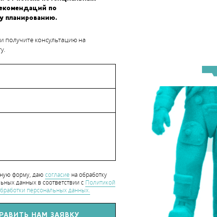
рекомендаций по
у планированию.
 и получите консультацию на
у.
hart_CaseStudy
нную форму, даю
согласие
на обработку
ьных данных в соответствии с
Политикой
бработки персональных данных.