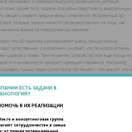
вано сенсорами и камерами высокого разрешения, которые
ки кожи. Кроме того, модель способна представить виртуальную
ть увидеть эффект предлагаемых изменений. Встроенный 3D-
тикой, которые можно нанести непосредственно на лицо, как
сэкономить время на повседневном макияже!
яет, что 3D-принтер изготавливает очень тонкую пленку,
лядит естественно, и в компании считают, что технология также
ки шрамов и травм. Тем не менее, устройство все еще находитс
торые его особенности требуют совершенствования. Например,
льзовать только через сутки после 3D-печати – это значит, что 
вестно, когда умное зеркало с 3D-принтером поступит в продажу
 занимается 3D-печатью косметики. Среди конкурентов в этой
МПАНИИ ЕСТЬ ЗАДАЧИ В
ЕХНОЛОГИЙ?
ODA, британские разработчики ручки для 3D-печати макияжа и
3D-биопечатью тканей.
ПОМОЧЬ В ИХ РЕАЛИЗАЦИИ
lse.ru и консалтинговая группа
лагают сотрудничество в самых
х: от поиска потенциальных