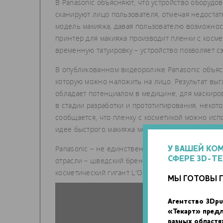
В Panasonic объясняют, что устройство оборудо
сканируют лицо пользователя, отмечая недостат
модель макияжа, давая пользователю возможнос
принтер для макияжа производит пленки с косме
временную татуировку – устройство позволяет 
В опубликованном видеоролике Panasonic объясн
которую можно наложить на лицо. Результат выг
обладает потенциалом в медицине, для маскиров
в стадии разработки и прототипирования, неко
сообщается, что пленку с косметикой можно испо
идее быстрого макияжа можно забыть. Пока неиз
Panasonic – не единственная компания, которая
У ВАШЕЙ КО
СФЕРЕ 3D-Т
отрасли – шведский бренд Foreo и 3D-принтер M
косметический гигант L'Oreal, работающий над 
МЫ ГОТОВЫ 
Агентство 3Dpu
«Текарт» пред
разных областя