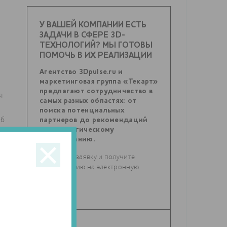
У ВАШЕЙ КОМПАНИИ ЕСТЬ
ЗАДАЧИ В СФЕРЕ 3D-
ТЕХНОЛОГИЙ? МЫ ГОТОВЫ
ПОМОЧЬ В ИХ РЕАЛИЗАЦИИ
Агентство 3Dpulse.ru и
маркетинговая группа «Текарт»
предлагают сотрудничество в
я
самых разных областях: от
поиска потенциальных
об
партнеров до рекомендаций
по стратегическому
.
планированию.
Отправьте заявку и получите
консультацию на электронную
почту.