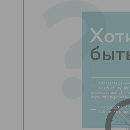
?
Хот
быть
Отправляя данну
на обработку мо
в соответствии с
Поли
обработки персональ
Даю
согласие
на получение новостей о
событиях в мире 