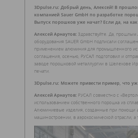
3Dpulse.ru: Добрый день, Алексей! В прошл
компанией Sauer GmbH по разработке поро
Выпуск порошков уже начат? Если да, на к
Алексей Арнаутов:
Здравствуйте. Да, прошлым
оборудования SAUER GmbH подписали соглашени
применением алюминия для промышленного испо
соглашения, осенью, РУСАЛ подготовил и отпр
заводе порошковой металлургии в Шелехове Ирк
печати.
3Dpulse.ru: Можете привести пример, что у
Алексей Арнаутов:
РУСАЛ совместно с «Вертол
использованием собственного порошка из сплав
Алюминиевые изделия, созданные при помощи ад
машиностроении, в аэрокосмической отрасли, а 