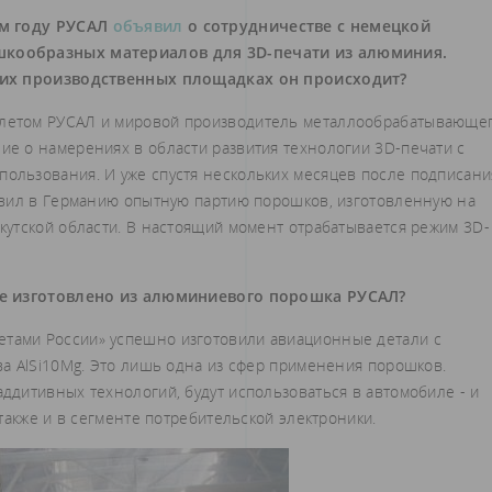
ом году РУСАЛ
объявил
о сотрудничестве с немецкой
шкообразных материалов для 3D-печати из алюминия.
аких производственных площадках он происходит?
 летом РУСАЛ и мировой производитель металлообрабатывающе
е о намерениях в области развития технологии 3D-печати с
льзования. И уже спустя нескольких месяцев после подписани
авил в Германию опытную партию порошков, изготовленную на
утской области. В настоящий момент отрабатывается режим 3D-
же изготовлено из алюминиевого порошка РУСАЛ?
етами России» успешно изготовили авиационные детали с
а AlSi10Mg. Это лишь одна из сфер применения порошков.
дитивных технологий, будут использоваться в автомобиле - и
также и в сегменте потребительской электроники.