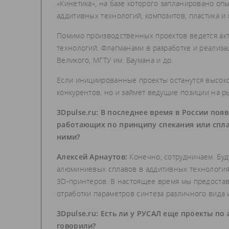
«Кинетика», на базе которого запланировано о
аддитивных технологий, композитов, пластика и 
Помимо производственных проектов ведется акт
технологий. Флагманами в разработке и реализ
Великого, МГТУ им. Баумана‎ и др.
Если инициированные проекты останутся высоко
конкурентов, но и займет ведущие позиции на р
3Dpulse.ru: В последнее время в России по
работающих по принципу спекания или спла
ними?
Алексей Арнаутов:
Конечно, сотрудничаем. Бу
алюминиевых сплавов в аддитивных технология
3D-принтеров. В настоящее время мы предостав
отработки параметров синтеза различного вида 
3Dpulse.ru: Есть ли у РУСАЛ еще проекты п
говорили?