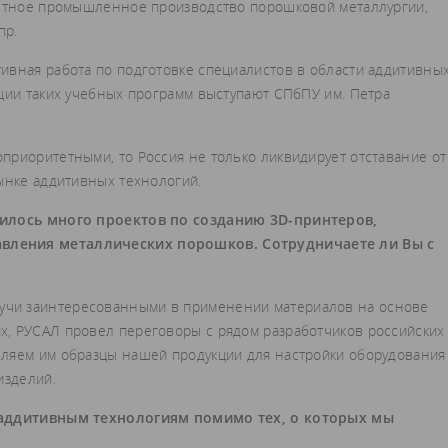
пытное промышленное производство порошковой металлургии,
пр.
ивная работа по подготовке специалистов в области аддитивны
ации таких учебных программ выступают СПбПУ им. Петра
приоритетными, то Россия не только ликвидирует отставание от
ынке аддитивных технологий.
явилось много проектов по созданию 3D-принтеров,
вления металлических порошков. Сотрудничаете ли Вы с
дучи заинтересованными в применении материалов на основе
х, РУСАЛ провел переговоры с рядом разработчиков российских
ляем им образцы нашей продукции для настройки оборудования
изделий.
о аддитивным технологиям помимо тех, о которых мы