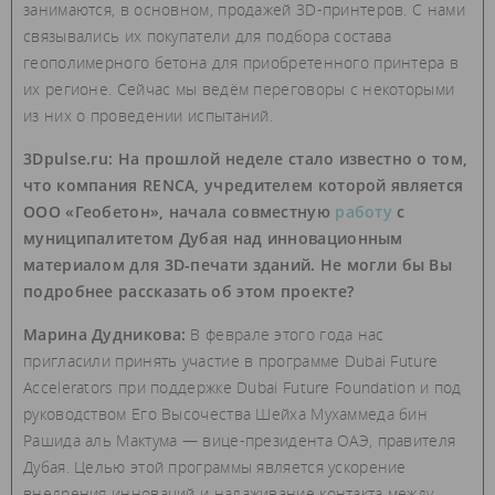
занимаются, в основном, продажей 3D-принтеров. С нами
связывались их покупатели для подбора состава
геополимерного бетона для приобретенного принтера в
их регионе. Сейчас мы ведём переговоры с некоторыми
из них о проведении испытаний.
3Dpulse.ru: На прошлой неделе стало известно о том,
что компания RENCA, учредителем которой является
ООО «Геобетон», начала совместную
работу
с
муниципалитетом Дубая над инновационным
материалом для 3D-печати зданий. Не могли бы Вы
подробнее рассказать об этом проекте?
Марина Дудникова:
В феврале этого года нас
пригласили принять участие в программе Dubai Future
Accelerators при поддержке Dubai Future Foundation и под
руководством Его Высочества Шейха Мухаммеда бин
Рашида аль Мактума — вице-президента ОАЭ, правителя
Дубая. Целью этой программы является ускорение
внедрения инноваций и налаживание контакта между