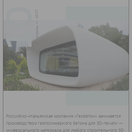
10
апрель — 2017
Российско-итальянская компания «Геобетон» занимается
производством геополимерного бетона для 3D-печати —
универсального материала для любого строительного 3D-