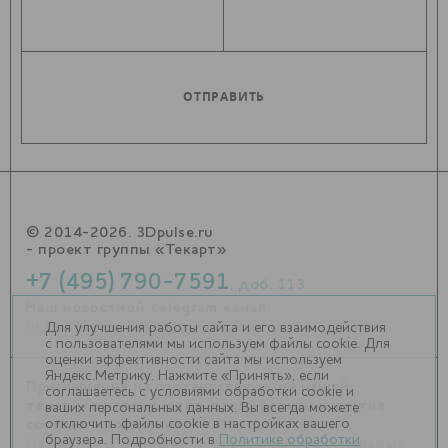
© 2014-2026. 3Dpulse.ru
- проект группы «Текарт»
+7 (495) 790-7591
, доб. 113
Наш новостной telegram канал:
https://t.me/Techart_CaseStudy
Для улучшения работы сайта и его взаимодействия
с пользователями мы используем файлы cookie. Для
оценки эффективности сайта мы используем
Яндекс.Метрику. Нажмите «Принять», если
Приглашения на соответствующие нашей
соглашаетесь с условиями обработки cookie и
тематике мероприятия, пресс-релизы и другие
ваших персональных данных. Вы всегда можете
отключить файлы cookie в настройках вашего
сообщения ждем на
info@3dpulse.ru
.
браузера. Подробности в
Политике обработки
Политика в отношении обработки персональных