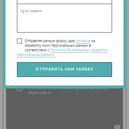
Драконов напечатали на SLS 3D-принтерах 3D Systems из
DuraForm PA — долговечного пластика, позволяющего
добиться максимально аутентичного внешнего вида и
текстуры. Напечатанных на 3D-принтере драконов
дополнительно обработали специалисты из 3D Systems,
раскрасив их вручную.
Отправляя данную форму, даю
согласие
на
обработку моих персональных данных в
соответствии с
Политикой в отношении обработки
персональных данных.