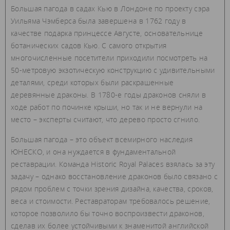
Большая пагода в садах Кью в Лондоне по проекту сэра
Уильяма Чэмберса была завершена в 1762 году в
качестве подарка принцессе Августе, основательнице
ботанических садов Кью. С самого открытия
многочисленные посетители приходили посмотреть на
50-метровую экзотическую конструкцию с удивительными
деталями, среди которых были раскрашенные
деревянные драконы. В 1780-е годы драконов сняли в
ходе работ по починке крыши, но так и не вернули на
место – эксперты считают, что дерево просто сгнило.
Большая пагода – это объект всемирного наследия
ЮНЕСКО, и она нуждается в фундаментальной
реставрации. Команда Historic Royal Palaces взялась за эту
задачу – однако восстановление драконов было связано с
рядом проблем с точки зрения дизайна, качества, сроков,
веса и стоимости. Реставраторам требовалось решение,
которое позволило бы точно воспроизвести драконов,
сделав их более устойчивыми к знаменитой английской