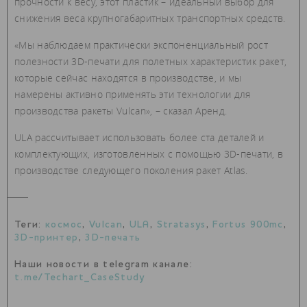
прочности к весу, этот пластик – идеальный выбор для
снижения веса крупногабаритных транспортных средств.
«Мы наблюдаем практически экспоненциальный рост
полезности 3D-печати для полетных характеристик ракет,
которые сейчас находятся в производстве, и мы
намерены активно применять эти технологии для
производства ракеты Vulcan», – сказал Аренд.
ULA рассчитывает использовать более ста деталей и
комплектующих, изготовленных с помощью 3D-печати, в
производстве следующего поколения ракет Atlas.
Теги:
космос
,
Vulcan
,
ULA
,
Stratasys
,
Fortus 900mc
,
3D-принтер
,
3D-печать
Наши новости в telegram канале:
t.me/Techart_CaseStudy