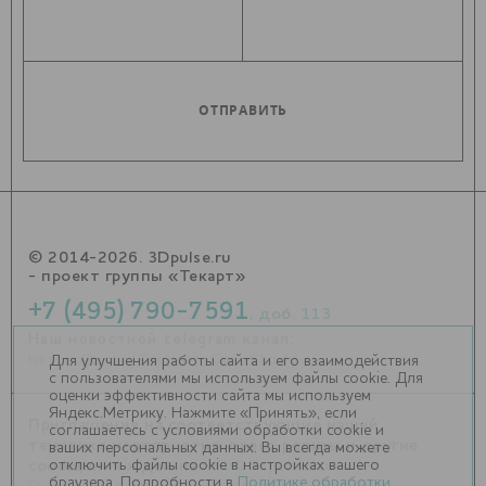
© 2014-2026. 3Dpulse.ru
- проект группы «Текарт»
+7 (495) 790-7591
, доб. 113
Наш новостной telegram канал:
https://t.me/Techart_CaseStudy
Для улучшения работы сайта и его взаимодействия
с пользователями мы используем файлы cookie. Для
оценки эффективности сайта мы используем
Яндекс.Метрику. Нажмите «Принять», если
Приглашения на соответствующие нашей
соглашаетесь с условиями обработки cookie и
тематике мероприятия, пресс-релизы и другие
ваших персональных данных. Вы всегда можете
отключить файлы cookie в настройках вашего
сообщения ждем на
info@3dpulse.ru
.
браузера. Подробности в
Политике обработки