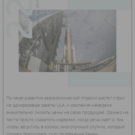
22
апрель — 2015
По мере развития аэрокосмической отрасли растет спрос
на одноразовые ракеты ULA, и компания намерена
значительно снизить цены на свою продукцию. Однако не
так-то просто сократить издержки, когда речь идет о том,
чтобы запустить в космос многотонный спутник, который
должен преодолеть силу притяжения Земли.