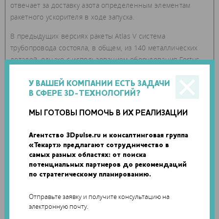
отвечает за доставку азота определенным элементам
ракетного ускорителя в ходе запуска.
В предыдущих версиях ракеты Atlas V система
трубопровода состояла, в общем, из 140 металлических
деталей, однако с использованием оборудования Fortus
900mc и термопластика ULTEM 9085 для печати по методу
послойного наплавления (FDM) количество деталей
У ВАШЕЙ КОМПАНИИ ЕСТЬ ЗАДАЧИ
В СФЕРЕ 3D-ТЕХНОЛОГИЙ?
удалось снизить до 16. Как следствие, удалось добиться
не только резкого сокращения сроков сборки и установки,
МЫ ГОТОВЫ ПОМОЧЬ В ИХ РЕАЛИЗАЦИИ
но и снижения стоимости деталей на 57%.
Агентство 3Dpulse.ru и консалтинговая группа
«Текарт» предлагают сотрудничество в
самых разных областях: от поиска
потенциальных партнеров до рекомендаций
по стратегическому планированию.
Отправьте заявку и получите консультацию на
электронную почту.