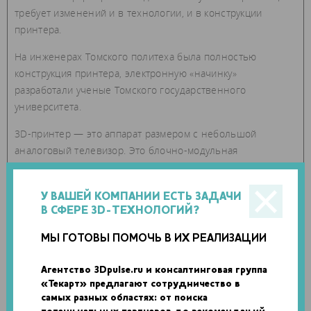
требует изменений и в технологии, и в конструкции
принтера.
На инженерах Томского политеха была полностью
конструкция принтера, электронную «начинку»
разработали ученые Томского государственного
университета.
3D-принтер — это аппарат размером с небольшой
аналоговый телевизор. Это блочно-модульная
конструкция, все компоненты которой собраны в одном
корпусе.
У ВАШЕЙ КОМПАНИИ ЕСТЬ ЗАДАЧИ
По заданной 3D-модели принтер послойно печатает
В СФЕРЕ 3D-ТЕХНОЛОГИЙ?
нужный объект из термопластичных полимеров. Детали,
МЫ ГОТОВЫ ПОМОЧЬ В ИХ РЕАЛИЗАЦИИ
изготовленные таким образом, получаются очень
прочными, но при этом легкими.
Агентство 3Dpulse.ru и консалтинговая группа
«Текарт» предлагают сотрудничество в
самых разных областях: от поиска