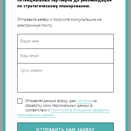
потенциальных партнеров до рекомендаций
по стратегическому планированию.
Отправьте заявку и получите консультацию на
электронную почту.
«За этой работой стоит труд большого коллектива
исследователей и инженеров Томского политеха. Это
была нетривиальная задача — создать надежное, легкое
Отправляя данную форму, даю
согласие
на
устройство, работающее в условиях, очень отличающихся
обработку моих персональных данных в
от земных», — говорит и.о. ректора ТПУ Дмитрий Седнев.
соответствии с
Политикой в отношении обработки
персональных данных.
«Разработанное учеными и инженерами ТГУ ПО для
первого российского космического 3D-принтера позволит