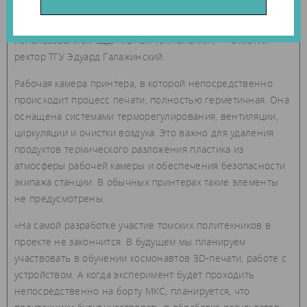
участникам космических экспедиций выйти на новый
уровень выполнения задач в космосе — с
использованием аддитивных технологий», — отметил
ректор ТГУ Эдуард Галажинский.
Рабочая камера принтера, в которой непосредственно
происходит процесс печати, полностью герметичная. Она
оснащена системами терморегулирования, вентиляции,
циркуляции и очистки воздуха. Это важно для удаления
продуктов термического разложения пластика из
атмосферы рабочей камеры и обеспечения безопасности
экипажа станции. В обычных принтерах такие элементы
не предусмотрены.
«На самой разработке участие томских политехников в
проекте не закончится. В будущем мы планируем
участвовать в обучении космонавтов 3D-печати, работе с
устройством. А когда эксперимент будет проходить
непосредственно на борту МКС, планируется, что