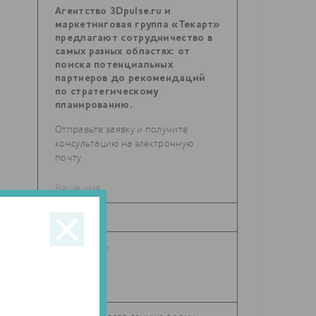
Агентство 3Dpulse.ru и
маркетинговая группа «Текарт»
предлагают сотрудничество в
самых разных областях: от
поиска потенциальных
партнеров до рекомендаций
по стратегическому
планированию.
Отправьте заявку и получите
консультацию на электронную
почту.