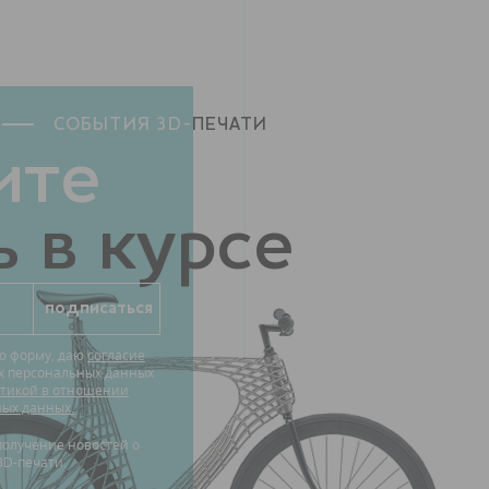
СОБЫТИЯ 3D-
ПЕЧАТИ
ите
 в курсе
ю форму, даю
согласие
их персональных данных
тикой в отношении
ных данных.
3D-печати.