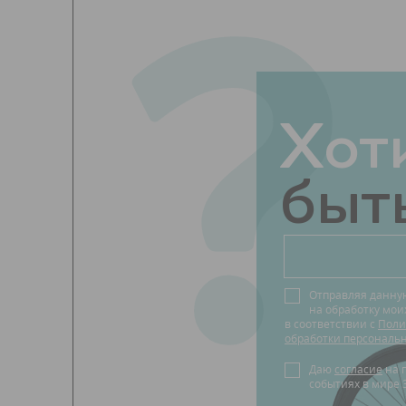
?
Хот
быть
Отправляя данну
на обработку мо
в соответствии с
Поли
обработки персональ
Даю
согласие
на получение новостей о
событиях в мире 