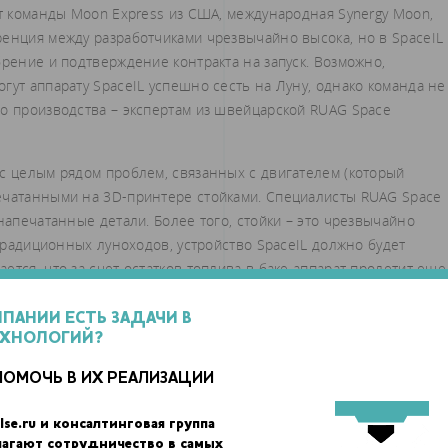
ют команды Moon Express из США, международная Synergy Moon,
ренция между разработчиками чрезвычайно высока, но в SpaceIL
брение и подтверждение контракта на запуск. Возможно,
гут аппарату SpaceIL успешно сесть на Луну, однако команда не
го производства – экспертам из швейцарской RUAG Space
 с целым рядом проблем, связанных с двигателем (который
ечатанными на 3D-принтере стойками. Специалисты RUAG Space
напечатанные детали. Более того, стойки – это чрезвычайно
 традиционных луноходов, устройство SpaceIL должно будет
тся, что за счет остатков топлива в баке аппарат пролетит еще
МПАНИИ ЕСТЬ ЗАДАЧИ В
ЕХНОЛОГИЙ?
ПОМОЧЬ В ИХ РЕАЛИЗАЦИИ
lse.ru и консалтинговая группа
лагают сотрудничество в самых