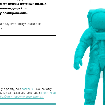
х: от поиска потенциальных
рекомендаций по
у планированию.
 и получите консультацию на
у.
SpaceIL потребуется достичь поверхности Луны, преодолеть
зображения в формате HD обратно на Землю – именно таковы
SpaceIL
,
Google
нную форму, даю
hart_CaseStudy
согласие
на обработку
ьных данных в соответствии с
Политикой
бработки персональных данных.