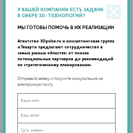
У ВАШЕЙ КОМПАНИИ ЕСТЬ ЗАДАЧИ
В СФЕРЕ 3D-ТЕХНОЛОГИЙ?
МЫ ГОТОВЫ ПОМОЧЬ В ИХ РЕАЛИЗАЦИИ
Агентство 3Dpulse.ru и консалтинговая группа
«Текарт» предлагают сотрудничество в
самых разных областях: от поиска
потенциальных партнеров до рекомендаций
по стратегическому планированию.
Источником сфокусированного света в Германском центре
авиации и космонавтики стали 147 изогнутых зеркал – луч
Отправьте заявку и получите консультацию на
высокой температуры позволил сплавить частицы
электронную почту.
материала. При отсутствии достаточно яркого солнечного
света ученые использовали ксеноновые лампы, которые
часто применяются в кинопроекторах. Исследователи
говорят, что напечатанные на 3D-принтере блоки
получились прочными, как гипс – они готовы к
механическим испытаниям.