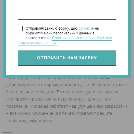
Отправляя данную форму, даю
согласие
на
обработку моих персональных данных в
соответствии с
Политикой в отношении обработки
персональных данных.
Конструкция еще несовершенна: некоторые блоки
деформированы по краям, поскольку эти области остывают
быстрее, чем середина. Тем не менее, ученые считают,
что проект чрезвычайно перспективен для лунных
поселений. Команда работает над улучшением разработки
– возможно, ускорение 3D-печати позволит решить
проблему деформации.