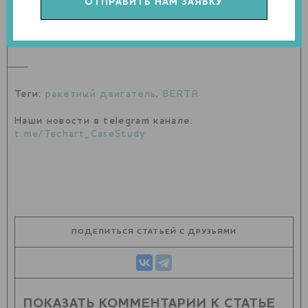
технологиями аддитивного производства более крупных
двигателей-демонстраторов на криогенном топливе,
таких как Prometheus и ETID.
Теги:
ракетный двигатель
,
BERTA
Наши новости в telegram канале:
t.me/Techart_CaseStudy
ПОДЕЛИТЬСЯ СТАТЬЕЙ С ДРУЗЬЯМИ
ПОКАЗАТЬ КОММЕНТАРИИ К СТАТЬЕ