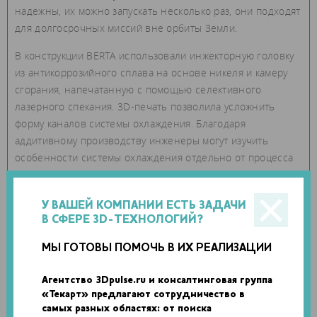
надежны, их можно запускать несколько раз, они подходят
для долгосрочных миссий вне орбиты Земли.
В конструкции BERTA использовали инжекторную головку
из антикоррозийного сплава на основе никеля и камеру
сгорания, напечатанную с помощью селективного
лазерного спекания. 3D-печать позволила усложнить
форму каналов системы охлаждения. Благодаря
аддитивному производству инженеры могут изучить
особенности системы охлаждения отдельно от процесса
сгорания топлива и лучше понять термо- и гидродинамику
конструкций, напечатанных на 3D-принтере.
У ВАШЕЙ КОМПАНИИ ЕСТЬ ЗАДАЧИ
В СФЕРЕ 3D-ТЕХНОЛОГИЙ?
МЫ ГОТОВЫ ПОМОЧЬ В ИХ РЕАЛИЗАЦИИ
Агентство 3Dpulse.ru и консалтинговая группа
«Текарт» предлагают сотрудничество в
самых разных областях: от поиска