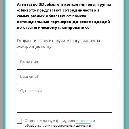
Благодаря 3D-печати прототипов Зилиани удалось
Агентство 3Dpulse.ru и консалтинговая группа
убедиться в полном соответствии ламп его ожиданиям
«Текарт» предлагают сотрудничество в
еще до начала производства. Прототипы позволили
самых разных областях: от поиска
своевременно устранить все недостатки, улучшить
потенциальных партнеров до рекомендаций
модель и даже продемонстрировать лампу заказчикам на
по стратегическому планированию.
раннем этапе работы. Дизайнер отмечает, что в его студии
Отправьте заявку и получите консультацию на
обычно создают до четырех прототипов для каждого
электронную почту.
проекта, а 3D-печать позволяет гарантировать качество
готового продукта.
Теги:
3D-печать
Наши новости в telegram канале:
t.me/Techart_CaseStudy
Отправляя данную форму, даю
согласие
на
обработку моих персональных данных в