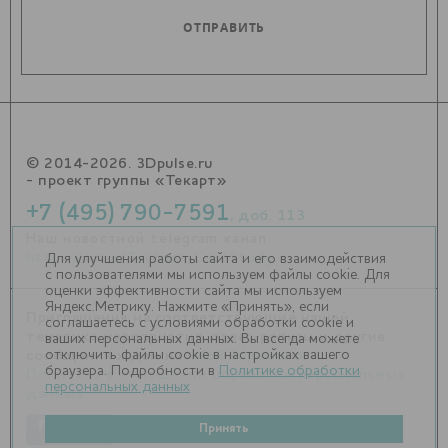
© 2014-2026. 3Dpulse.ru
- проект группы «Текарт»
+7 (495) 790-7591
, доб. 113
Наш новостной telegram канал:
https://t.me/Techart_CaseStudy
Для улучшения работы сайта и его взаимодействия
с пользователями мы используем файлы cookie. Для
оценки эффективности сайта мы используем
Яндекс.Метрику. Нажмите «Принять», если
Приглашения на соответствующие нашей
соглашаетесь с условиями обработки cookie и
тематике мероприятия, пресс-релизы и другие
ваших персональных данных. Вы всегда можете
отключить файлы cookie в настройках вашего
сообщения ждем на
info@3dpulse.ru
.
браузера. Подробности в
Политике обработки
Политика в отношении обработки персональных
персональных данных
данных
Принять