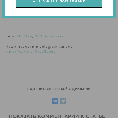
коммерческих готовых товаров. В компании сообщают, что
3D-принтер уже прошел испытания по производству
дверей – результаты оказались многообещающими.
Теги:
NorDan
,
BLB Industries
Наши новости в telegram канале:
t.me/Techart_CaseStudy
ПОДЕЛИТЬСЯ СТАТЬЕЙ С ДРУЗЬЯМИ
ПОКАЗАТЬ КОММЕНТАРИИ К СТАТЬЕ