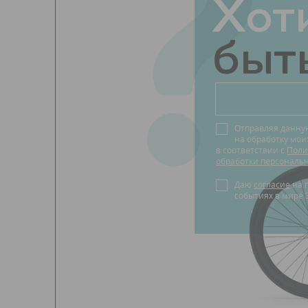
?
Хот
быть
Отправляя данну
на обработку мо
в соответствии с
Поли
обработки персональ
Даю
согласие
на получение новостей о
событиях в мире 