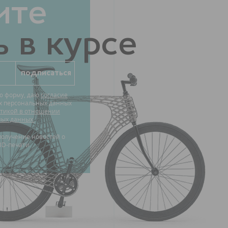
ите
 в курсе
ю форму, даю
согласие
их персональных данных
тикой в отношении
ных данных.
3D-печати.