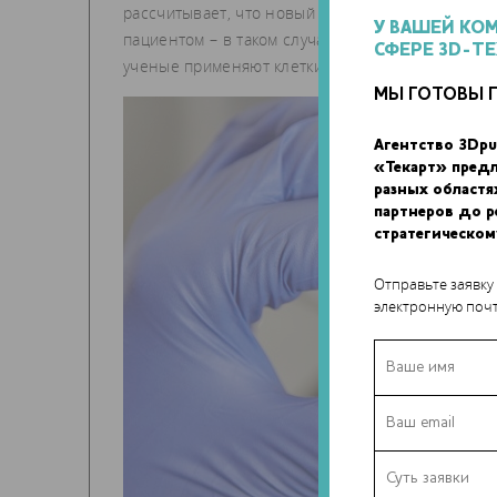
рассчитывает, что новый подход позволит произ
У ВАШЕЙ КО
пациентом – в таком случае, ребенку не потре
СФЕРЕ 3D-Т
ученые применяют клетки свиней для 3D-печати 
МЫ ГОТОВЫ 
Агентство 3Dpu
«Текарт» пред
разных областя
партнеров до 
стратегическом
Отправьте заявку
электронную почт