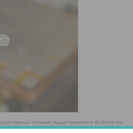
 искусственных клапанов сердца применяется 3D-биопечать.
й материал, в котором заключаются стволовые клетки. Команда