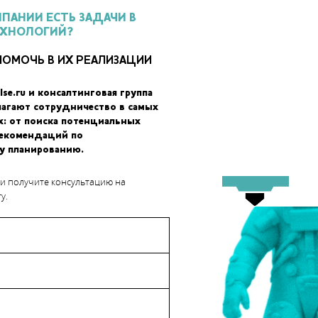
водить сердечные клапаны, которые будут расти вместе с
МПАНИИ ЕСТЬ ЗАДАЧИ В
буются дополнительные операции. На данном этапе исследований
ЕХНОЛОГИЙ?
«живого» желатинового каркаса из клеток.
ПОМОЧЬ В ИХ РЕАЛИЗАЦИИ
lse.ru и консалтинговая группа
лагают сотрудничество в самых
х: от поиска потенциальных
рекомендаций по
у планированию.
 и получите консультацию на
у.