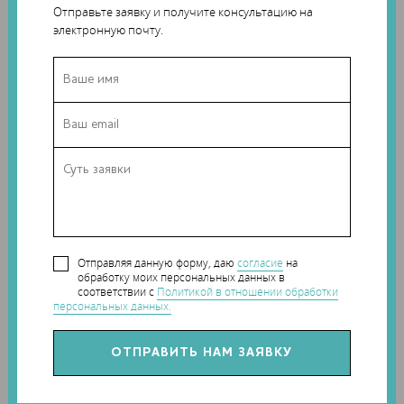
Отправьте заявку и получите консультацию на
сделать готовый имплантат существенно прочнее.
электронную почту.
Важно отметить, что целлюлозу получают из древесины,
поэтому она является наиболее широко
распространенным полимером на Земле. По всей
Отправляя данную форму, даю
согласие
на
обработку моих персональных данных в
видимости, напечатанные на 3D-принтере имплантаты,
соответствии с
Политикой в отношении обработки
которые постепенно растворяются и доставляют
персональных данных.
лекарства, войдут в клиническую практику уже через
несколько лет.