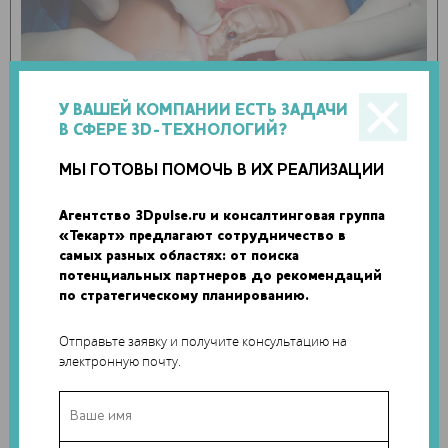
У ВАШЕЙ КОМПАНИИ ЕСТЬ ЗАДАЧИ
В СФЕРЕ 3D-ТЕХНОЛОГИЙ?
МЫ ГОТОВЫ ПОМОЧЬ В ИХ РЕАЛИЗАЦИИ
Для желающих пройти практическое обучение по
Агентство 3Dpulse.ru и консалтинговая группа
применению Dental SG и 3D-принтера Form 2 доктор
«Текарт» предлагают сотрудничество в
Майкл Шерер проведет мастер-класс в Маунтин-Вью,
самых разных областях: от поиска
потенциальных партнеров до рекомендаций
Калифорния. Он обсудит и покажет все этапы процесса,
по стратегическому планированию.
включая сканирование, создание цифровых моделей и 3D-
печать. Один из ключевых факторов успеха Formlabs,
Отправьте заявку и получите консультацию на
особенно в сфере 3D-печати по методу SLA – это,
электронную почту.
несомненно, информационная и практическая поддержка,
которую компания предоставляет пользователям.
Помимо Dental SG, Formlabs также объявила о выпуске