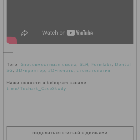
Теги:
биосовместимая смола
,
SLA
,
Formlabs
,
Dental
SG
,
3D-принтер
,
3D-печать
,
стоматология
Наши новости в telegram канале:
t.me/Techart_CaseStudy
ПОДЕЛИТЬСЯ СТАТЬЕЙ С ДРУЗЬЯМИ