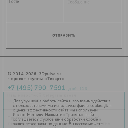
© 2014-2026. 3Dpulse.ru
- проект группы «Текарт»
+7 (495) 790-7591
, доб. 113
Наш новостной telegram канал:
https://t.me/Techart_CaseStudy
Для улучшения работы сайта и его взаимодействия
с пользователями мы используем файлы cookie. Для
оценки эффективности сайта мы используем
Яндекс.Метрику. Нажмите «Принять», если
Приглашения на соответствующие нашей
соглашаетесь с условиями обработки cookie и
тематике мероприятия, пресс-релизы и другие
ваших персональных данных. Вы всегда можете