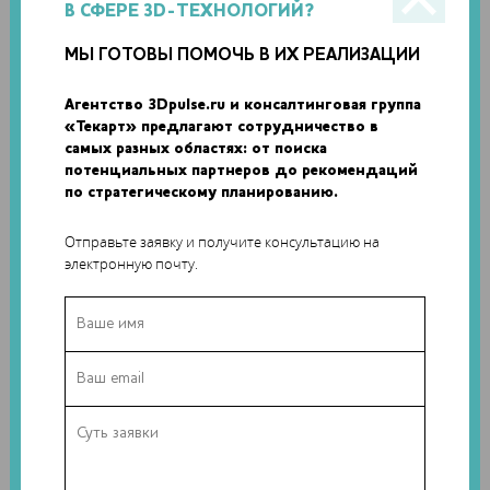
они действительно помогают при ишемии.
В СФЕРЕ 3D-ТЕХНОЛОГИЙ?
Для 3D-печати кровеносных сосудов в таких небольших
МЫ ГОТОВЫ ПОМОЧЬ В ИХ РЕАЛИЗАЦИИ
масштабах потребовалась помощь специалистов по 3D-
Агентство 3Dpulse.ru и консалтинговая группа
печати и инновационные технологии. Их предоставила
«Текарт» предлагают сотрудничество в
биомедицинская компания Innolign. Аддитивные
самых разных областях: от поиска
технологии позволили исследователям быстро вносить
потенциальных партнеров до рекомендаций
изменения в конструкцию, печатая с разрешением до 100
по стратегическому планированию.
микрон.
Отправьте заявку и получите консультацию на
Ученые довольны успехом разработки, однако они
электронную почту.
отмечают, что это только начало процесса. Впоследствии
команда рассчитывает улучшить масштабируемость
фрагментов за счет 3D-печати, экспериментируя с
разными моделями в поисках оптимальной конструкции
клеток.
Теги:
Innolign
,
Бостонский университет