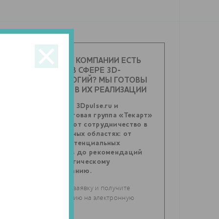
У ВАШЕЙ КОМПАНИИ ЕСТЬ
ЗАДАЧИ В СФЕРЕ 3D-
ы
ТЕХНОЛОГИЙ? МЫ ГОТОВЫ
ПОМОЧЬ В ИХ РЕАЛИЗАЦИИ
 в
Агентство 3Dpulse.ru и
маркетинговая группа «Текарт»
предлагают сотрудничество в
самых разных областях: от
поиска потенциальных
партнеров до рекомендаций
по стратегическому
планированию.
Отправьте заявку и получите
консультацию на электронную
почту.