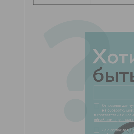
?
Хот
быть
Отправляя данну
на обработку мо
в соответствии с
Поли
обработки персональ
Даю
согласие
на получение новостей о