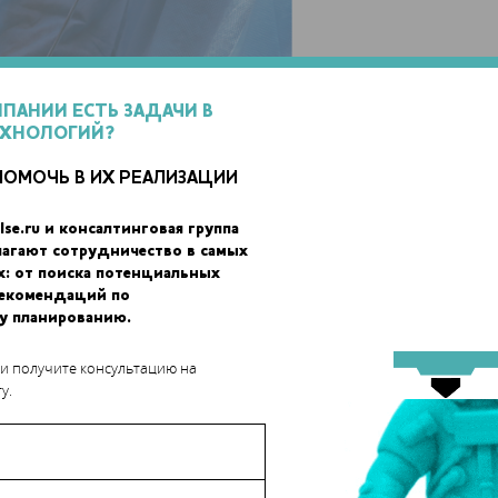
МПАНИИ ЕСТЬ ЗАДАЧИ В
ЕХНОЛОГИЙ?
ПОМОЧЬ В ИХ РЕАЛИЗАЦИИ
lse.ru и консалтинговая группа
лагают сотрудничество в самых
х: от поиска потенциальных
рекомендаций по
у планированию.
 и получите консультацию на
у.
В рамках его реализации продолжила формироваться вузовская
 проект была подобрана собственная команда разработчиков. Н
ерситета велась разработка аппаратной части хирургического
 несколько раз претерпевало значительную модификацию. В итог