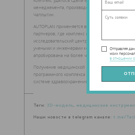
комплекс удалось сделать на 70% из отечествен
менеджемента, производства и инжиниринга Ин
Чаплыгин.
AUTOPLAN применяется в травматологии, ортопе
партнеров, где комплекс применялся в режиме 
исследовательский центр нейрохирургии им. ак.
учеными и инженерами комплекса спланированы 
Отправляя да
моих персонал
апробирована на более чем на 200 пациентах.
в отношении о
Получение медицинской регистрации дает право
программного комплекса на территории России
системе здравоохранения значительно улучшит
Теги:
3D-модель
,
медицинские инструме
Наши новости в telegram канале:
t.me/Tec