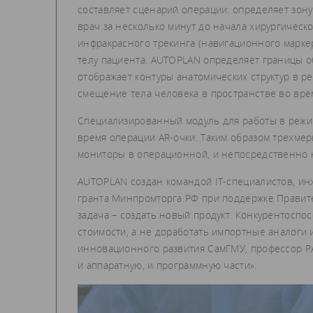
составляет сценарий операции: определяет зон
врач за несколько минут до начала хирургичес
инфракрасного трекинга (навигационного маркер
телу пациента. AUTOPLAN определяет границы о
отображает контуры анатомических структур в 
смещение тела человека в пространстве во вре
Специализированный модуль для работы в режи
время операции AR-очки. Таким образом трехмер
мониторы в операционной, и непосредственно 
AUTOPLAN создан командой IT-специалистов, ин
гранта Минпромторга РФ при поддержке Правител
задача – создать новый продукт. Конкурентосп
стоимости, а не доработать импортные аналоги и
инновационного развития СамГМУ, профессор РА
и аппаратную, и программную части».