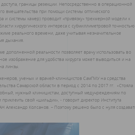
у доступа, границы резекции. Непосредственно в операционной
кого вмешательства при помощи системы оптического
а и системы камер) проводит «привязку» трехмерной модели к
бласти хирургического интереса с субмиллиметровой точностью
режиме реального времени, даже учитывая незначительное
мя дыхания.
ме дополненной реальности позволяет врачу использовать во
ное изображение для удобства хирурга может выводиться и на
на линзы.
женеров, ученых и врачей-клиницистов СамГМУ на средства
ьства Самарской области в период с 2014 по 2017 гг. «Стояла
особный, нужный клиницистам, доступный медучреждениям по
 приклеить свой «шильдик», - говорит директор Института
Н Александр Колсанов. – Поэтому решено было с нуля создават