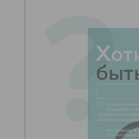
?
Хот
быть
Отправляя данну
на обработку мо
в соответствии с
Поли
обработки персональ
Даю
согласие
на получение новостей о
событиях в мире 