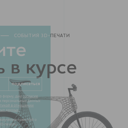
СОБЫТИЯ 3D-
ПЕЧАТИ
ите
 в курсе
ю форму, даю
согласие
их персональных данных
тикой в отношении
ных данных.
3D-печати.