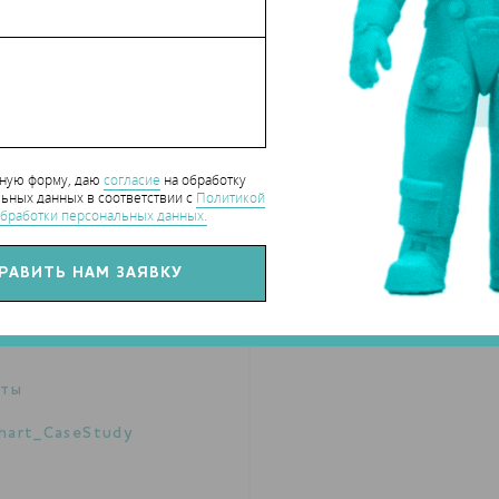
ных материалов», - комментирует руководитель отдела проектно
ститута инновационного развития СамГМУ, доцент Сергей
дии, онкологии, нейрохирургии. Одним из ключевых учреждений
опытной эксплуатации, стал Национальный медицинский
 Н.Н. Бурденко (Москва). При помощи разработанного самарскими
и проведены 16 операций на головном мозге. А всего навигац
нную форму, даю
согласие
на обработку
ьных данных в соответствии с
Политикой
бработки персональных данных.
 на серийное производство и реализацию аппаратно-
. Широкое внедрение отечественной навигационной системы в
 качество оказываемой медицинской помощи.
нты
hart_CaseStudy