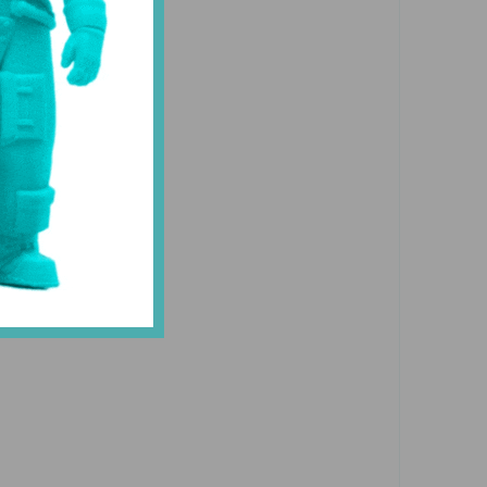
го
-
ия