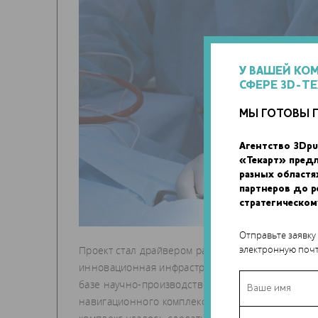
У ВАШЕЙ КО
СФЕРЕ 3D-Т
МЫ ГОТОВЫ 
Агентство 3Dpu
«Текарт» пред
разных областя
партнеров до 
стратегическом
Отправьте заявку
электронную почт
Проект стал драйвером развития университета. 
инновационная инфраструктура. Специально под
базе научно-производственного технопарка унив
навигационного комплекса. «За 4 года «железо»