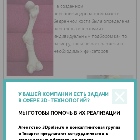
На созданном
персонифицированном макете
бедренной кости была определена
плоскость остеотомии с
индивидуальным подбором как по
размеру, так и по расположению
необходимых фиксаторов.
Во время операции была выполнена
миниинвазивно уже спланированная
У ВАШЕЙ КОМПАНИИ ЕСТЬ ЗАДАЧИ
и отработанная на 3D-модели
В СФЕРЕ 3D-ТЕХНОЛОГИЙ?
корригирующая остеотомия, в
результате которой удалось
МЫ ГОТОВЫ ПОМОЧЬ В ИХ РЕАЛИЗАЦИИ
полностью исправить тяжелую
деформацию бедра с
Агентство 3Dpulse.ru и консалтинговая группа
«Текарт» предлагают сотрудничество в
восстановлением физиологической