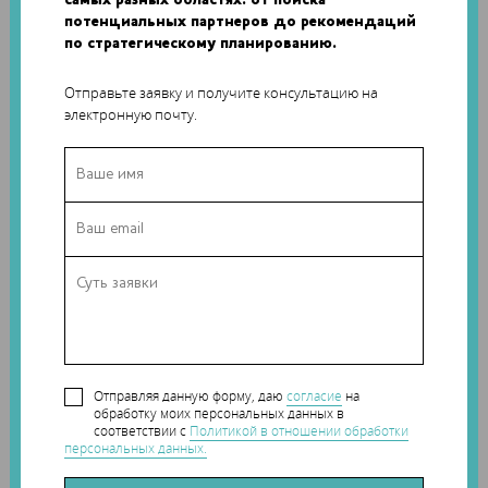
самых разных областях: от поиска
оси нижней конечности и
потенциальных партнеров до рекомендаций
зафиксировать подобранными
по стратегическому планированию.
заранее металлоконструкциями.
Отправьте заявку и получите консультацию на
Клинико-рентгенологический результат через 1 год после
электронную почту.
операции оценен как отличный. Физиологическая ось
нижней конечности за период наблюдения не
изменилась, бедренная кость срослась. У пациента
отсутствуют жалобы, он ходит без дополнительной опоры,
занимается спортом (бег, катания на лыжах, игра в футбол)
и ведет активный образ жизни.
Отправляя данную форму, даю
согласие
на
обработку моих персональных данных в
соответствии с
Политикой в отношении обработки
персональных данных.