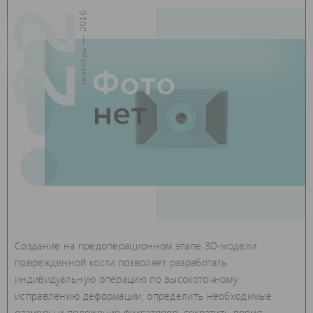
22
сентябрь — 2016
Создание на предоперационном этапе 3D-модели
поврежденной кости позволяет разработать
индивидуальную операцию по высокоточному
исправлению деформации, определить необходимые
размеры и положение фиксаторов, сократить время