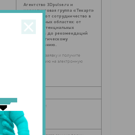
Агентство 3Dpulse.ru и
ь
маркетинговая группа «Текарт»
предлагают сотрудничество в
самых разных областях: от
поиска потенциальных
партнеров до рекомендаций
по стратегическому
планированию.
Отправьте заявку и получите
консультацию на электронную
почту.