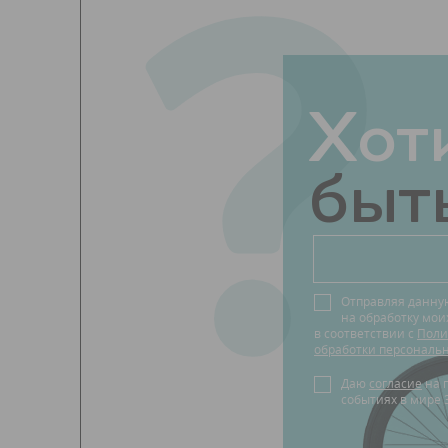
?
Хот
быть
Отправляя данну
на обработку мо
в соответствии с
Поли
обработки персональ
Даю
согласие
на получение новостей о
событиях в мире 