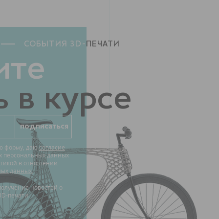
СОБЫТИЯ 3D-
ПЕЧАТИ
ите
 в курсе
ю форму, даю
согласие
их персональных данных
тикой в отношении
ных данных.
3D-печати.