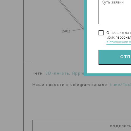
Отправляя да
моих персонал
в отношении о
Теги:
3D-печать
,
Apple
,
патент
Наши новости в telegram канале:
t.me/Tec
ПОДЕЛИТЬ