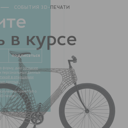
СОБЫТИЯ 3D-
ПЕЧАТИ
ите
 в курсе
ю форму, даю
согласие
их персональных данных
тикой в отношении
ных данных.
3D-печати.