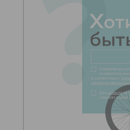
?
Хот
быть
Отправляя данну
на обработку мо
в соответствии с
Поли
обработки персональ
Даю
согласие
на получение новостей о
событиях в мире 