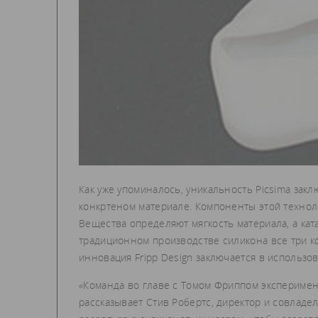
Как уже упоминалось, уникальность Picsima заклю
конкртеном материале. Компоненты этой технол
Вещества определяют мягкость материала, а кат
традиционном производстве силикона все три 
инновация Fripp Design заключается в использ
«Команда во главе с Томом Фриппом эксперимент
рассказывает Стив Робертс, директор и совладе