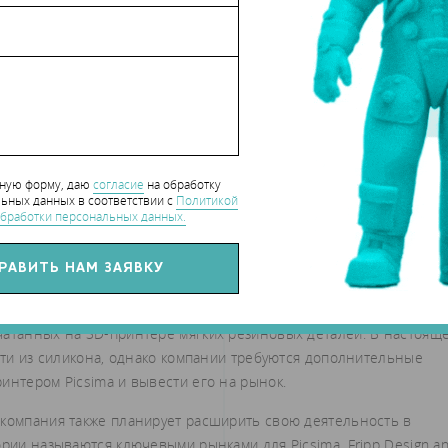
нную форму, даю
согласие
на обработку
ьных данных в соответствии с
Политикой
бработки персональных данных.
 Innovate UK и Horizon 2020, что позволило команде изготовит
чатанных на 3D-принтере мягких резиновых деталей. В настоящ
чати из силикона, однако компании требуются дополнительные
интером Picsima и вывести его на рынок.
 компания также планирует расширить свою деятельность в
ории называются ключевыми рынками для Picsima. Fripp Design a