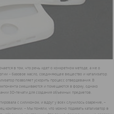
чается в том, что речь идет о конкретном методе, а не о
огии – базовое масло, соединяющее вещество и катализатор.
ализатор позволяет ускорить процесс отвердевания. В
компонента смешиваются и помещаются в форму, однако
овании 3D-печати для создания объемных предметов.
ировала с силиконом, и вдруг у всех случилось озарение, –
лец компании. – Мы поняли, что можно подавать катализатор в