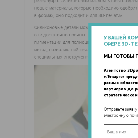
резервуар с силиконовым маслом, чтобы создава
новые материалы, которые необходимо одобрить
в формах, оно подходит и для 3D-печати».
Силиконовые детали можно изготовить и обработ
они достаточно прочны при растяжении и повто
У ВАШЕЙ КО
пигментации для полноцветной печати. По слова
СФЕРЕ 3D-Т
метод, позволяющий печатать объекты из досту
специальных инструментов и какой-либо после
МЫ ГОТОВЫ 
Агентство 3Dpu
«Текарт» пред
разных областя
партнеров до 
стратегическом
Отправьте заявку
электронную почт