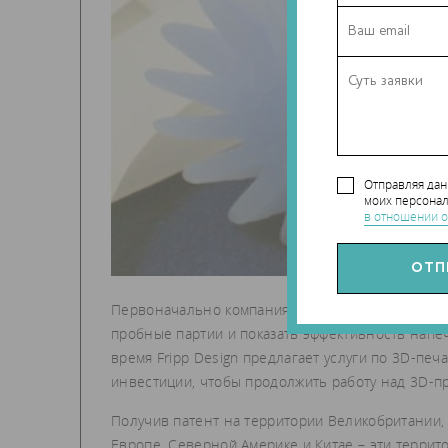
Отправляя да
моих персонал
в отношении о
Первоначально компания получила инвестиции от
пробные партии и показать эффективность напе
время Fripp Design предлагает услуги по 3D-пе
инвестиции, чтобы продолжить работу над 3D-пр
Получив патент на территории Великобритании,
Европе, Северной Америке и Китае – эти террит