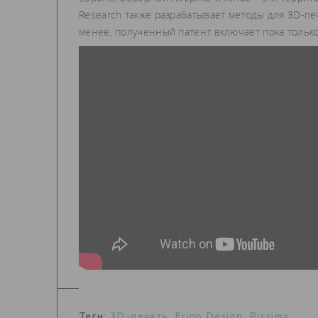
Research также разрабатывает методы для 3D-пе
менее, полученный патент включает пока тольк
Теги:
3D-печать
,
Fripp Design
,
Picsima