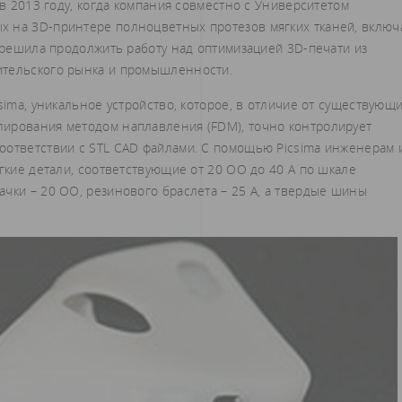
 в 2013 году, когда компания совместно с Университетом
х на 3D-принтере полноцветных протезов мягких тканей, включ
а решила продолжить работу над оптимизацией 3D-печати из
ительского рынка и промышленности.
sima, уникальное устройство, которое, в отличие от существующ
лирования методом наплавления (FDM), точно контролирует
оответствии с STL CAD файлами. С помощью Picsima инженерам 
ягкие детали, соответствующие от 20 ОО до 40 А по шкале
чки – 20 ОО, резинового браслета – 25 A, а твердые шины