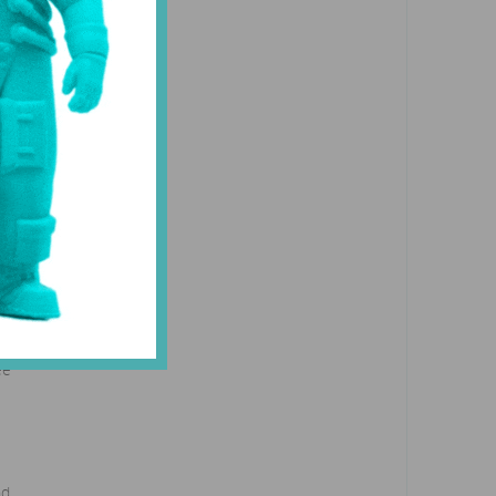
ь
ее
nd