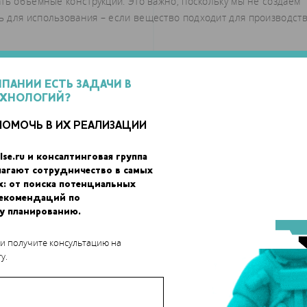
ть объемные конструкции. Это важно, поскольку мы не создаем
 для использования – если вещество подходит для производст
ать в течение часа, при этом в ходе испытаний выяснилось, чт
рном использовании. Силикон также можно подвергнуть
МПАНИИ ЕСТЬ ЗАДАЧИ В
м представителей Fripp Design and Research, это первый в мире
ЕХНОЛОГИЙ?
пного в продаже силикона без поддерживающих конструкций,
дующей обработки.
ПОМОЧЬ В ИХ РЕАЛИЗАЦИИ
lse.ru и консалтинговая группа
лагают сотрудничество в самых
х: от поиска потенциальных
рекомендаций по
у планированию.
 и получите консультацию на
у.