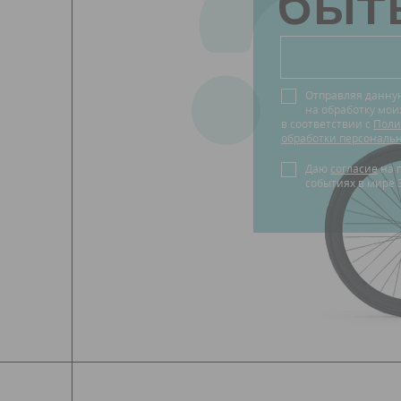
?
быть
Отправляя данну
на обработку мо
в соответствии с
Поли
обработки персональ
Даю
согласие
на получение новостей о
событиях в мире 