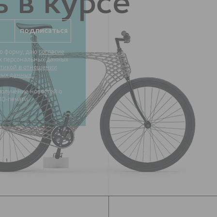
 в курсе
ю форму, даю
согласие
их персональных данных
тикой в отношении
ных данных.
3D-печати.