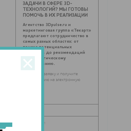
ЗАДАЧИ В СФЕРЕ 3D-
ТЕХНОЛОГИЙ? МЫ ГОТОВЫ
ПОМОЧЬ В ИХ РЕАЛИЗАЦИИ
Агентство 3Dpulse.ru и
маркетинговая группа «Текарт»
предлагают сотрудничество в
самых разных областях: от
поиска потенциальных
партнеров до рекомендаций
по стратегическому
планированию.
Отправьте заявку и получите
консультацию на электронную
почту.