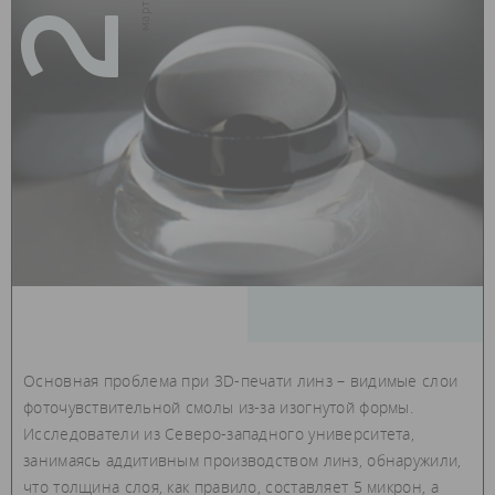
29
Основная проблема при 3D-печати линз – видимые слои
фоточувствительной смолы из-за изогнутой формы.
Исследователи из Северо-западного университета,
занимаясь аддитивным производством линз, обнаружили,
что толщина слоя, как правило, составляет 5 микрон, а