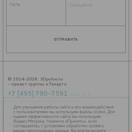
© 2014-2026. 3Dpulse.ru
- проект группы «Текарт»
+7 (495) 790-7591
, доб. 113
Наш новостной telegram канал:
https://t.me/Techart_CaseStudy
Для улучшения работы сайта и его взаимодействия
с пользователями мы используем файлы cookie. Для
оценки эффективности сайта мы используем
Яндекс.Метрику. Нажмите «Принять», если
Приглашения на соответствующие нашей
соглашаетесь с условиями обработки cookie и
тематике мероприятия, пресс-релизы и другие
ваших персональных данных. Вы всегда можете