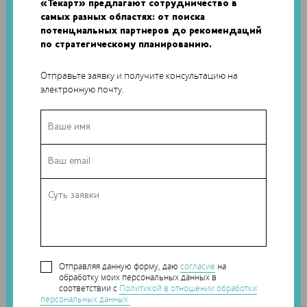
«Текарт» предлагают сотрудничество в
неблагоприятных погодных условиях. Благодаря
самых разных областях: от поиска
инновационным линзам автономные машины вскоре
потенциальных партнеров до рекомендаций
могут стать нормой, а не роскошью.
по стратегическому планированию.
Отправьте заявку и получите консультацию на
электронную почту.
По словам Синя и его партнеров Сиянь Као и Мин Лянь,
Отправляя данную форму, даю
согласие
на
обработку моих персональных данных в
новая технология позволяет улучшить систему
соответствии с
Политикой в отношении обработки
безопасности автомобилей за счет более эффективного
персональных данных.