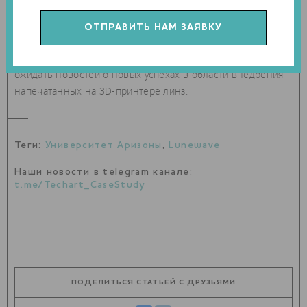
сканирования, отсутствия помех и угла обзора в 360
градусов. Эксперты отмечают, что команда Lunewave
действительно способна внести значительный вклад в
системы автомобильных радаров. Остается только
ожидать новостей о новых успехах в области внедрения
напечатанных на 3D-принтере линз.
Теги:
Университет Аризоны
,
Lunewave
Наши новости в telegram канале:
t.me/Techart_CaseStudy
ПОДЕЛИТЬСЯ СТАТЬЕЙ С ДРУЗЬЯМИ