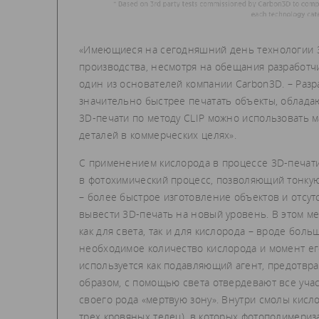
«Имеющиеся на сегодняшний день технологии 3
производства, несмотря на обещания разработчи
один из основателей компании Carbon3D. – Разр
значительно быстрее печатать объекты, облад
3D-печати по методу CLIP можно использовать 
деталей в коммерческих целях».
С применением кислорода в процессе 3D-печат
в фотохимический процесс, позволяющий тонку
– более быстрое изготовление объектов и отсут
вывести 3D-печать на новый уровень. В этом м
как для света, так и для кислорода – вроде бол
необходимое количество кислорода и момент его
используется как подавляющий агент, предотв
образом, с помощью света отвердевают все уча
своего рода «мертвую зону». Внутри смолы кисл
трех кровяных телец), в которых фотополимериз