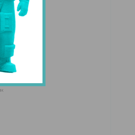
то
,
ак