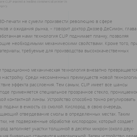
D-печати не сумели произвести революцию в сфере
ков и ожидания рынка, – говорит доктор Джозеф ДеСимон, глава
аботанная нами технология CLIP поднимает планку, позволяя
ающие необходимыми механическими свойствами. Кроме того, пр
материалы, требуемые для производства высококачественных
и традиционно механическая технология внезапно превращаетс
ю настройку. Среди несомненных преимуществ новой технологи
ствие эффекта расслоения. Тем самым, CLIP имеет все шансы
етоде применяется специальное прозрачное стекло, проницаемо
ьшой контактной линзы. Устройство способно точно регулировать
 подачи в емкость со смолой. Кислород, в свою очередь,
ращающий отвердевание смолы в определенных местах. Таким
стки, не подверженные обработке кислородом, который создает
ород заполняет участки толщиной в десятки микрон (около двух-
ация буквально становится невозможной. Затем устройство дела