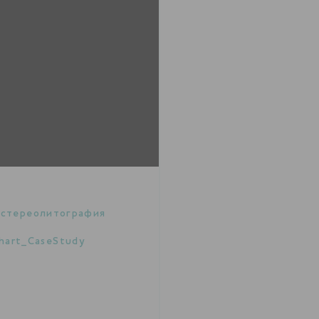
,
стереолитография
hart_CaseStudy