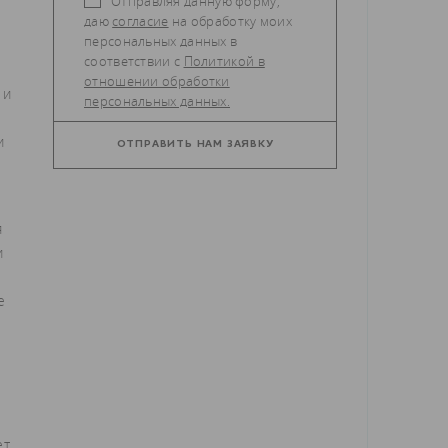
Отправляя данную форму,
даю
согласие
на обработку моих
персональных данных в
соответствии с
Политикой в
отношении обработки
 и
персональных данных.
и
я
и
е
ет