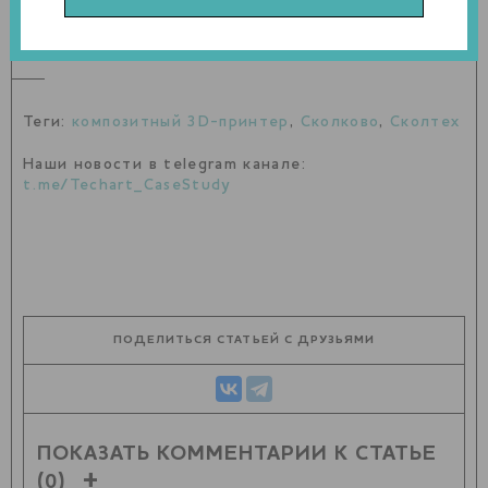
100-150 тысяч рублей без учета фирменных расходных
материалов.
Теги:
композитный 3D-принтер
,
Сколково
,
Сколтех
Наши новости в telegram канале:
t.me/Techart_CaseStudy
ПОДЕЛИТЬСЯ СТАТЬЕЙ С ДРУЗЬЯМИ
ПОКАЗАТЬ КОММЕНТАРИИ К СТАТЬЕ
(0)