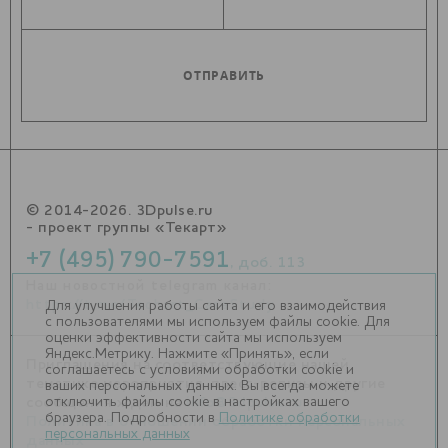
© 2014-2026. 3Dpulse.ru
- проект группы «Текарт»
+7 (495) 790-7591
, доб. 113
Наш новостной telegram канал:
https://t.me/Techart_CaseStudy
Для улучшения работы сайта и его взаимодействия
с пользователями мы используем файлы cookie. Для
оценки эффективности сайта мы используем
Яндекс.Метрику. Нажмите «Принять», если
Приглашения на соответствующие нашей
соглашаетесь с условиями обработки cookie и
тематике мероприятия, пресс-релизы и другие
ваших персональных данных. Вы всегда можете
отключить файлы cookie в настройках вашего
сообщения ждем на
info@3dpulse.ru
.
браузера. Подробности в
Политике обработки
Политика в отношении обработки персональных
персональных данных
данных