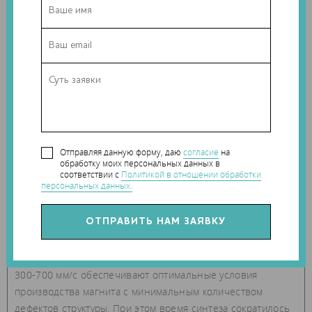
научные коллективы, которые умеют печатать магниты,
можно пересчитать по пальцам. Мы успешно движемся
вперед, к разработке новых импортозамещающих
технологий 3D-печати практически любого
металломатричного мультиматериала, который можно
изготовить в виде порошка и который имеет температуру
плавления до 3500 °C», — рассказал руководитель
лаборатории «Катализ углеводородов» НИТУ «МИСИС»
Александр Громов.
Отправляя данную форму, даю
согласие
на
обработку моих персональных данных в
Основой для изготовления магнитов послужил порошок с
соответствии с
Политикой в отношении обработки
персональных данных.
частицами сферической формы на основе неодима,
железа и бора с незначительным содержанием
празеодима, кобальта, титана и циркония. Было
установлено, что, при печати на стальной подложке,
мощность лазера 150-200 Ватт и скорость сканирования
300-700 мм/с обеспечивают оптимальные условия
производства магнита с минимальным количеством
дефектов структуры. При этом время синтеза сократилось