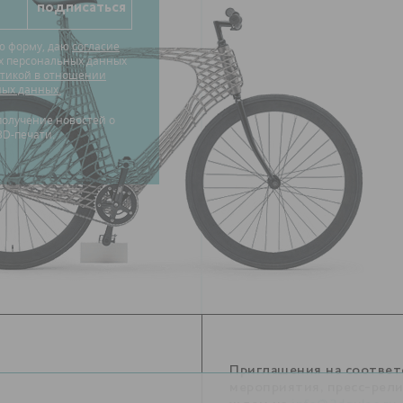
ю форму, даю
согласие
их персональных данных
тикой в отношении
ных данных.
3D-печати.
Приглашения на соотве
мероприятия, пресс-рел