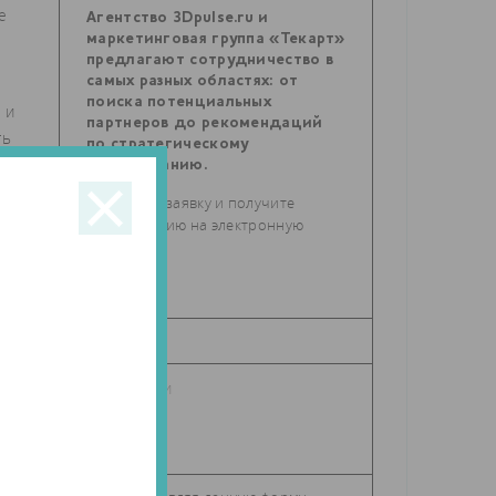
е
Агентство 3Dpulse.ru и
маркетинговая группа «Текарт»
предлагают сотрудничество в
самых разных областях: от
поиска потенциальных
 и
партнеров до рекомендаций
ть
по стратегическому
планированию.
Отправьте заявку и получите
консультацию на электронную
ли
почту.
й
 и