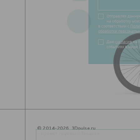
Отправляя данну
на обработку мо
в соответствии с
Поли
обработки персональ
Даю
согласие
на получение новостей о
событиях в мире 
© 2014-2026. 3Dpulse.ru
- проект группы «Текарт»