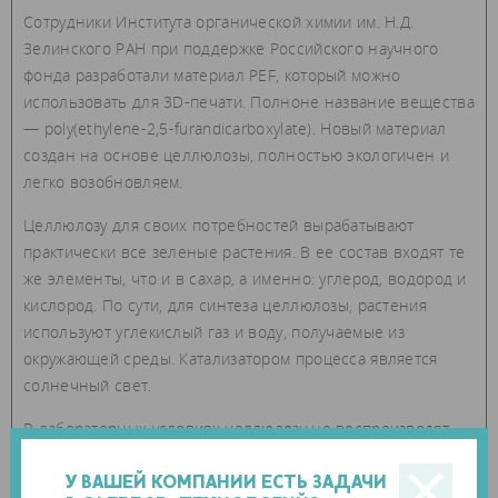
Сотрудники Института органической химии им. Н.Д.
Зелинского РАН при поддержке Российского научного
фонда разработали материал PEF, который можно
использовать для 3D-печати. Полноне название вещества
— poly(ethylene-2,5-furandicarboxylate). Новый материал
создан на основе целлюлозы, полностью экологичен и
легко возобновляем.
Целлюлозу для своих потребностей вырабатывают
практически все зеленые растения. В ее состав входят те
же элементы, что и в сахар, а именно: углерод, водород и
кислород. По сути, для синтеза целлюлозы, растения
используют углекислый газ и воду, получаемые из
окружающей среды. Катализатором процесса является
солнечный свет.
В лабораторных условиях целлюлозу не воспроизводят,
но берут за основу необходимого вещества. Сначала
растительная биомасса (целлюлоза или фруктоза)
У ВАШЕЙ КОМПАНИИ ЕСТЬ ЗАДАЧИ