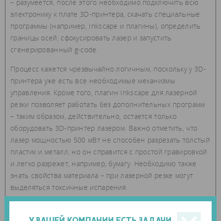
– разумеется, после этого необходимо подключить всю
электронику к плате 3D-принтера, скачать специальные
программы (например, Inkscape и плагины), определить
границы осей, сфокусировать лазер и запустить
сгенерированный g-code.
Процесс кажется чрезвычайно логичным, поскольку у 3D-
принтера уже есть все необходимые механизмы
управления. Кроме того, плагин Inkscape для лазерной
резки позволяет работать без дополнительных программ
– таким образом, действительно, остается только
оборудовать 3D-принтер лазером. Важно отметить, что
лазер мощностью 500 мВт не способен разрезать толстый
пластик и металл, но он справится с простой гравировкой
и легко разрежет, например, бумагу. Необходимо также
знать свойства материала – при лазерной резке могут
выделяться токсичные испарения.
У ВАШЕЙ КОМПАНИИ ЕСТЬ ЗАДАЧИ