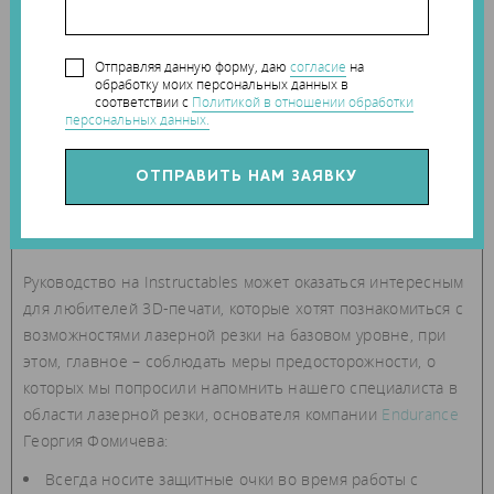
Отправляя данную форму, даю
согласие
на
обработку моих персональных данных в
соответствии с
Политикой в отношении обработки
персональных данных.
Руководство на Instructables может оказаться интересным
для любителей 3D-печати, которые хотят познакомиться с
возможностями лазерной резки на базовом уровне, при
этом, главное – соблюдать меры предосторожности, о
которых мы попросили напомнить нашего специалиста в
области лазерной резки, основателя компании
Endurance
Георгия Фомичева:
Всегда носите защитные очки во время работы с