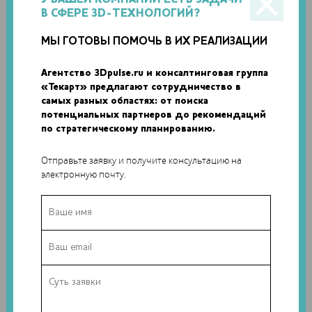
В СФЕРЕ 3D-ТЕХНОЛОГИЙ?
МЫ ГОТОВЫ ПОМОЧЬ В ИХ РЕАЛИЗАЦИИ
Агентство 3Dpulse.ru и консалтинговая группа
«Текарт» предлагают сотрудничество в
самых разных областях: от поиска
потенциальных партнеров до рекомендаций
по стратегическому планированию.
Отправьте заявку и получите консультацию на
электронную почту.
Этот проект – удивительно доступная возможность
получить устройство для лазерной резки для тех, кто готов
пожертвовать 3D-принтером. Те, кому нужен более
мощный лазер, могут приобрести модуль мощностью 2,1
Вт от
Endurance
за 195 долларов (в РФ доступна версия за
13 900 р.).