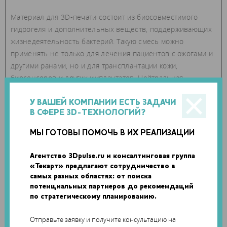
Материал для 3D-печати состоит из биосовместимого
гидрогеля и дополнительных веществ, поддерживающих
жизнедеятельность бактерий. Такую смесь можно
применять не только для лечения пациентов с ожогами и
другими ранами, но и для трансплантации кожи,
биосенсоров и других имплантатов. Нейтральная
субстанция, скорее всего, не будет отторгаться
человеческим организмом.
У ВАШЕЙ КОМПАНИИ ЕСТЬ ЗАДАЧИ
В СФЕРЕ 3D-ТЕХНОЛОГИЙ?
Новый материал для 3D-печати можно использовать в
МЫ ГОТОВЫ ПОМОЧЬ В ИХ РЕАЛИЗАЦИИ
больнице, а также для изучения процесса формирования
биопленки, создания сенсоров для определения
Агентство 3Dpulse.ru и консалтинговая группа
токсинов, производства «фильтров» для мест разлива
«Текарт» предлагают сотрудничество в
нефти.
самых разных областях: от поиска
потенциальных партнеров до рекомендаций
по стратегическому планированию.
Отправьте заявку и получите консультацию на