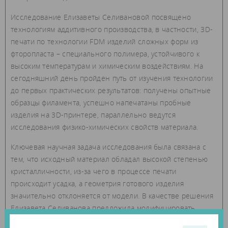
Исследование Елизаветы Селивановой посвящено
технологиям аддитивного производства, в частности, 3D-
печати по технологии FDM изделий сложных форм из
фторопласта – специального полимера, устойчивого к
высоким температурам и химическим воздействиям. На
сегодняшний день пройден путь от изучения технологии
до первых практических результатов: получены опытные
образцы филамента, успешно напечатаны пробные
изделия на 3D-принтере, параллельно ведутся
исследования физико-химических свойств материала.
Ключевая научная задача исследования была связана с
тем, что исходный материал обладал высокой степенью
кристалличности, из-за чего в процессе печати
происходит усадка, а геометрия готового изделия
значительно отклоняется от модели. В качестве решения
Елизавета Селиванова предложила модифицировать
полимерную матрицу путём введения инертного